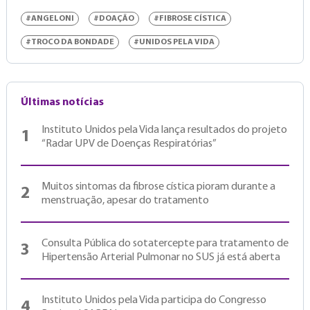
#ANGELONI
#DOAÇÃO
#FIBROSE CÍSTICA
#TROCO DA BONDADE
#UNIDOS PELA VIDA
Últimas notícias
Instituto Unidos pela Vida lança resultados do projeto
1
“Radar UPV de Doenças Respiratórias”
Muitos sintomas da fibrose cística pioram durante a
2
menstruação, apesar do tratamento
Consulta Pública do sotatercepte para tratamento de
3
Hipertensão Arterial Pulmonar no SUS já está aberta
Instituto Unidos pela Vida participa do Congresso
4