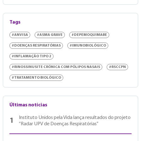
Tags
#ANVISA
#ASMA GRAVE
#DEPEMOQUIMABE
#DOENÇAS RESPIRATÓRIAS
#IMUNOBIOLÓGICO
#INFLAMAÇÃO TIPO 2
#RINOSSINUSITE CRÓNICA COM PÓLIPOS NASAIS
#RSCCPN
#TRATAMENTO BIOLÓGICO
Últimas notícias
Instituto Unidos pela Vida lança resultados do projeto
1
“Radar UPV de Doenças Respiratórias”