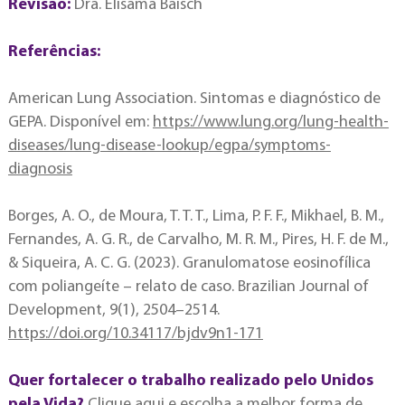
Revisão:
Dra. Elisama Baisch
Referências:
American Lung Association. Sintomas e diagnóstico de
GEPA. Disponível em:
https://www.lung.org/lung-health-
diseases/lung-disease-lookup/egpa/symptoms-
diagnosis
Borges, A. O., de Moura, T. T. T., Lima, P. F. F., Mikhael, B. M.,
Fernandes, A. G. R., de Carvalho, M. R. M., Pires, H. F. de M.,
& Siqueira, A. C. G. (2023). Granulomatose eosinofílica
com poliangeíte – relato de caso. Brazilian Journal of
Development, 9(1), 2504–2514.
https://doi.org/10.34117/bjdv9n1-171
Quer fortalecer o trabalho realizado pelo Unidos
pela Vida?
Clique
aqui
e escolha a melhor forma de