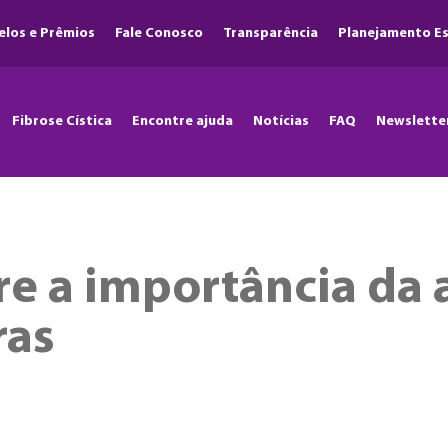
elos e Prêmios
Fale Conosco
Transparência
Planejamento Es
Fibrose Cística
Encontre ajuda
Notícias
FAQ
Newslette
e a importância da a
ras