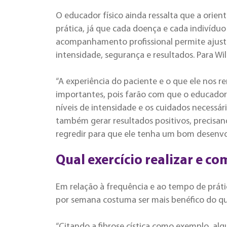
O educador físico ainda ressalta que a orient
prática, já que cada doença e cada indivídu
acompanhamento profissional permite ajustar
intensidade, segurança e resultados. Para Wil
“A experiência do paciente e o que ele nos 
importantes, pois farão com que o educador
níveis de intensidade e os cuidados necess
também gerar resultados positivos, precis
regredir para que ele tenha um bom desenvol
Qual exercício realizar e c
Em relação à frequência e ao tempo de prátic
por semana costuma ser mais benéfico do que
“Citando a
fibrose cística
como exemplo, algun