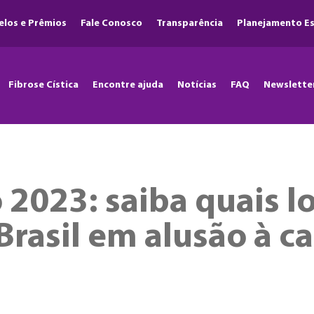
elos e Prêmios
Fale Conosco
Transparência
Planejamento Es
Fibrose Cística
Encontre ajuda
Notícias
FAQ
Newslette
2023: saiba quais lo
Brasil em alusão à 