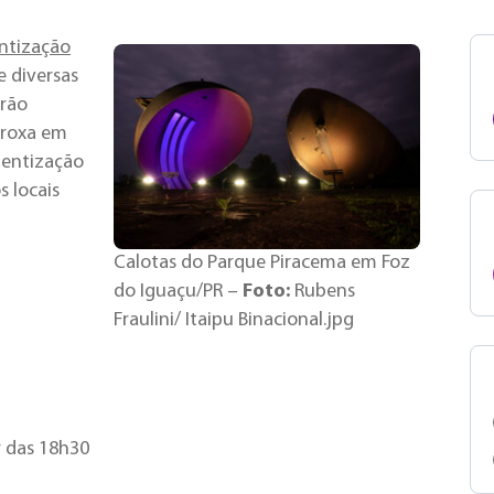
ntização
 diversas
erão
 roxa em
ientização
s locais
Calotas do Parque Piracema em Foz
do Iguaçu/PR –
Foto:
Rubens
Fraulini/ Itaipu Binacional.jpg
r das 18h30