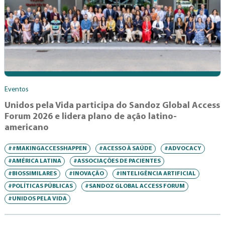
Eventos
Unidos pela Vida participa do Sandoz Global Access
Forum 2026 e lidera plano de ação latino-
americano
##MAKINGACCESSHAPPEN
#ACESSO À SAÚDE
#ADVOCACY
#AMÉRICA LATINA
#ASSOCIAÇÕES DE PACIENTES
#BIOSSIMILARES
#INOVAÇÃO
#INTELIGÊNCIA ARTIFICIAL
#POLÍTICAS PÚBLICAS
#SANDOZ GLOBAL ACCESS FORUM
#UNIDOS PELA VIDA