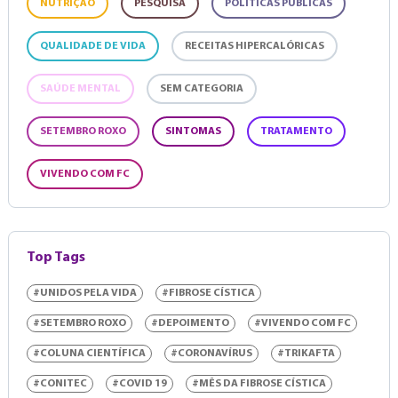
NUTRIÇÃO
PESQUISA
POLÍTICAS PÚBLICAS
QUALIDADE DE VIDA
RECEITAS HIPERCALÓRICAS
SAÚDE MENTAL
SEM CATEGORIA
SETEMBRO ROXO
SINTOMAS
TRATAMENTO
VIVENDO COM FC
Top Tags
#UNIDOS PELA VIDA
#FIBROSE CÍSTICA
#SETEMBRO ROXO
#DEPOIMENTO
#VIVENDO COM FC
#COLUNA CIENTÍFICA
#CORONAVÍRUS
#TRIKAFTA
#CONITEC
#COVID 19
#MÊS DA FIBROSE CÍSTICA