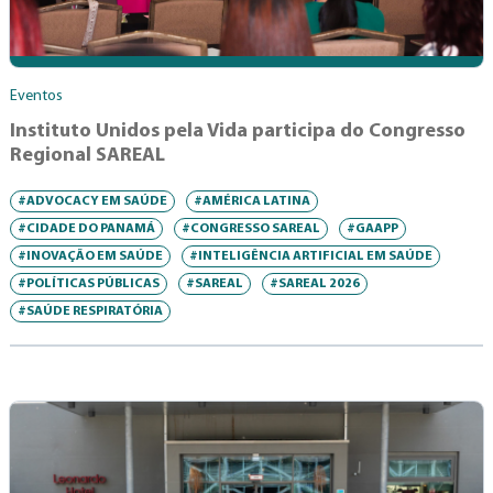
Eventos
Instituto Unidos pela Vida participa do Congresso
Regional SAREAL
#ADVOCACY EM SAÚDE
#AMÉRICA LATINA
#CIDADE DO PANAMÁ
#CONGRESSO SAREAL
#GAAPP
#INOVAÇÃO EM SAÚDE
#INTELIGÊNCIA ARTIFICIAL EM SAÚDE
#POLÍTICAS PÚBLICAS
#SAREAL
#SAREAL 2026
#SAÚDE RESPIRATÓRIA