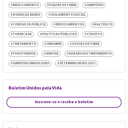
#MEDICAMENTO
#EQUIPE DE FIBRA
#SIMPÓSIO
#DOENÇAS RARAS
#ISOLAMENTO SOCIAL
#CONSULTA PÚBLICA
#MEDICAMENTOS
#KALYDECO
#TOEMCASA
#POLÍTICAS PÚBLICAS
#COVID19
#TRATAMENTO
#ORKAMBI
#30 DIAS DE FIBRA
#FISIOTERAPIA
#ANVISA
#ADESÃO AO TRATAMENTO
#SIMPÓSIO BRASILEIRO
#SETEMBRO ROXO 2021
Boletim Unidos pela Vida
Inscreva-se e receba o boletim