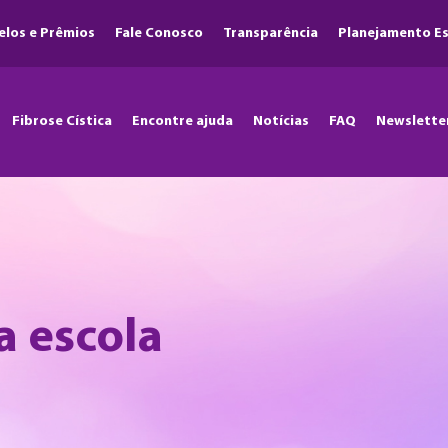
elos e Prêmios
Fale Conosco
Transparência
Planejamento Es
Fibrose Cística
Encontre ajuda
Notícias
FAQ
Newslette
na escola