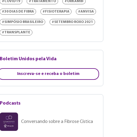
#COVID19
#TRATAMENTO
#ORKAMBI
#30 DIAS DE FIBRA
#FISIOTERAPIA
#ANVISA
#SIMPÓSIO BRASILEIRO
#SETEMBRO ROXO 2021
#TRANSPLANTE
Boletim Unidos pela Vida
Inscreva-se e receba o boletim
Podcasts
Conversando sobre a Fibrose Cística