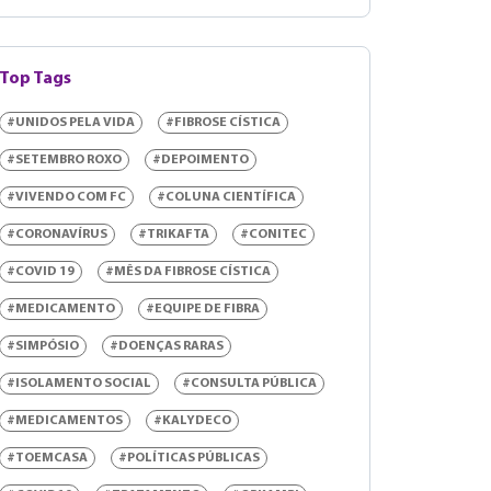
Top Tags
#UNIDOS PELA VIDA
#FIBROSE CÍSTICA
#SETEMBRO ROXO
#DEPOIMENTO
#VIVENDO COM FC
#COLUNA CIENTÍFICA
#CORONAVÍRUS
#TRIKAFTA
#CONITEC
#COVID 19
#MÊS DA FIBROSE CÍSTICA
#MEDICAMENTO
#EQUIPE DE FIBRA
#SIMPÓSIO
#DOENÇAS RARAS
#ISOLAMENTO SOCIAL
#CONSULTA PÚBLICA
#MEDICAMENTOS
#KALYDECO
#TOEMCASA
#POLÍTICAS PÚBLICAS