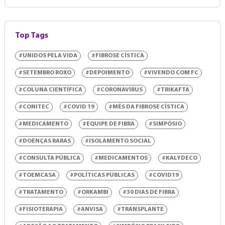
Top Tags
#UNIDOS PELA VIDA
#FIBROSE CÍSTICA
#SETEMBRO ROXO
#DEPOIMENTO
#VIVENDO COM FC
#COLUNA CIENTÍFICA
#CORONAVÍRUS
#TRIKAFTA
#CONITEC
#COVID 19
#MÊS DA FIBROSE CÍSTICA
#MEDICAMENTO
#EQUIPE DE FIBRA
#SIMPÓSIO
#DOENÇAS RARAS
#ISOLAMENTO SOCIAL
#CONSULTA PÚBLICA
#MEDICAMENTOS
#KALYDECO
#TOEMCASA
#POLÍTICAS PÚBLICAS
#COVID19
#TRATAMENTO
#ORKAMBI
#30 DIAS DE FIBRA
#FISIOTERAPIA
#ANVISA
#TRANSPLANTE