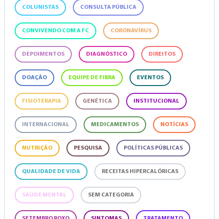
COLUNISTAS
CONSULTA PÚBLICA
CONVIVENDO COM A FC
CORONAVÍRUS
DEPOIMENTOS
DIAGNÓSTICO
DIREITOS
DOAÇÃO
EQUIPE DE FIBRA
EVENTOS
FISIOTERAPIA
GENÉTICA
INSTITUCIONAL
INTERNACIONAL
MEDICAMENTOS
NOTÍCIAS
NUTRIÇÃO
PESQUISA
POLÍTICAS PÚBLICAS
QUALIDADE DE VIDA
RECEITAS HIPERCALÓRICAS
SAÚDE MENTAL
SEM CATEGORIA
SETEMBRO ROXO
SINTOMAS
TRATAMENTO