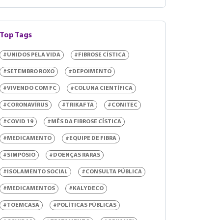
Top Tags
#UNIDOS PELA VIDA
#FIBROSE CÍSTICA
#SETEMBRO ROXO
#DEPOIMENTO
#VIVENDO COM FC
#COLUNA CIENTÍFICA
#CORONAVÍRUS
#TRIKAFTA
#CONITEC
#COVID 19
#MÊS DA FIBROSE CÍSTICA
#MEDICAMENTO
#EQUIPE DE FIBRA
#SIMPÓSIO
#DOENÇAS RARAS
#ISOLAMENTO SOCIAL
#CONSULTA PÚBLICA
#MEDICAMENTOS
#KALYDECO
#TOEMCASA
#POLÍTICAS PÚBLICAS