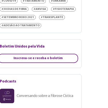
#COVID19
#TRATAMENTO
#ORKAMBI
#30 DIAS DE FIBRA
#ANVISA
#FISIOTERAPIA
#SETEMBRO ROXO 2021
#TRANSPLANTE
#ADESÃO AO TRATAMENTO
Boletim Unidos pela Vida
Inscreva-se e receba o boletim
Podcasts
Conversando sobre a Fibrose Cística