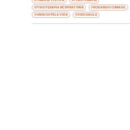
#FIBROSE CÍSTICA
#FISIOTERAPIA
#FISIOTERAPIA RESPIRATÓRIA
#RODANDO O BRASIL
#UNIDOS PELA VIDA
#VIDEOAULA