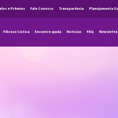
elos e Prêmios
Fale Conosco
Transparência
Planejamento Es
Fibrose Cística
Encontre ajuda
Notícias
FAQ
Newslette