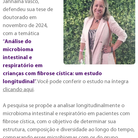
Jannaina Vasco,
defendeu sua tese de
doutorado em
novembro de 2024,
com a temática
“
Análise do
microbioma
intestinal e
respiratório em
crianças com fibrose cística: um estudo
longitudinal
”
. Você pode conferir o estudo na íntegra
clicando aqui
.
A pesquisa se propõe a analisar longitudinalmente o
microbioma intestinal e respiratório em pacientes com
fibrose cística, com o objetivo de determinar sua
estrutura, composição e diversidade ao longo do tempo,
comparando esses microbiomas com os do grupo