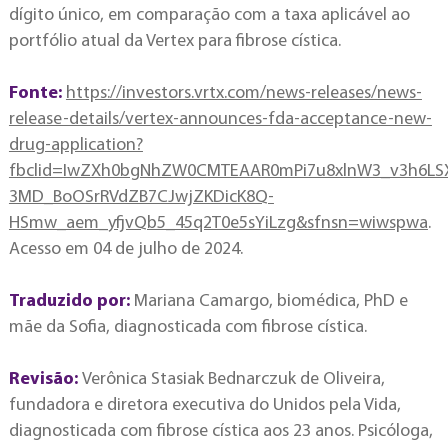
dígito único, em comparação com a taxa aplicável ao
portfólio atual da Vertex para fibrose cística.
Fonte:
https://investors.vrtx.com/news-releases/news-
release-details/vertex-announces-fda-acceptance-new-
drug-application?
fbclid=IwZXh0bgNhZW0CMTEAAR0mPi7u8xlnW3_v3h6LS
3MD_BoOSrRVdZB7CJwjZKDicK8Q-
HSmw_aem_yfjvQb5_45q2T0e5sYiLzg&sfnsn=wiwspwa
.
Acesso em 04 de julho de 2024.
Traduzido por:
Mariana Camargo, biomédica, PhD e
mãe da Sofia, diagnosticada com fibrose cística.
Revisão:
Verônica Stasiak Bednarczuk de Oliveira,
fundadora e diretora executiva do Unidos pela Vida,
diagnosticada com fibrose cística aos 23 anos. Psicóloga,