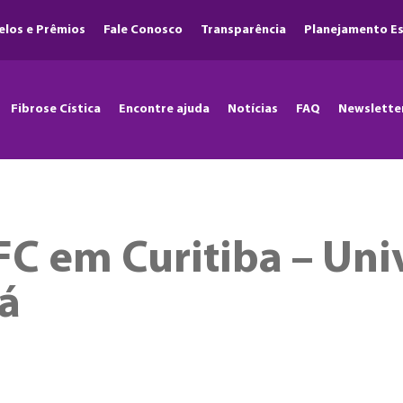
elos e Prêmios
Fale Conosco
Transparência
Planejamento Es
Fibrose Cística
Encontre ajuda
Notícias
FAQ
Newslette
 FC em Curitiba – Un
ná