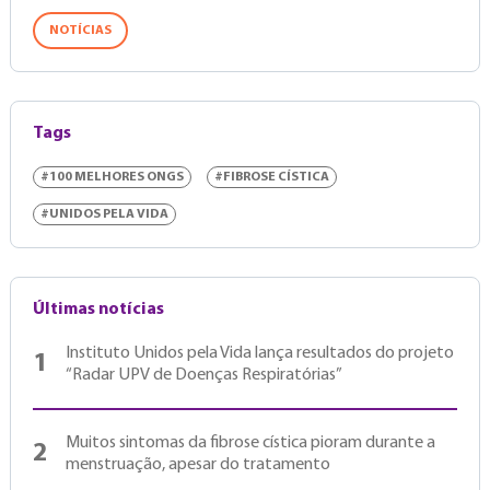
NOTÍCIAS
Tags
#100 MELHORES ONGS
#FIBROSE CÍSTICA
#UNIDOS PELA VIDA
Últimas notícias
Instituto Unidos pela Vida lança resultados do projeto
1
“Radar UPV de Doenças Respiratórias”
Muitos sintomas da fibrose cística pioram durante a
2
menstruação, apesar do tratamento