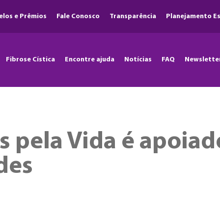
elos e Prêmios
Fale Conosco
Transparência
Planejamento Es
Fibrose Cística
Encontre ajuda
Notícias
FAQ
Newslette
s pela Vida é apoiado
des