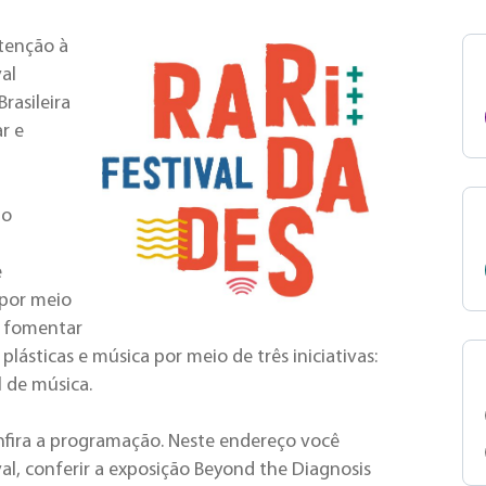
Atenção à
al
rasileira
r e
jo
e
 por meio
a fomentar
lásticas e música por meio de três iniciativas:
l de música.
nfira a programação. Neste endereço você
al, conferir a exposição Beyond the Diagnosis