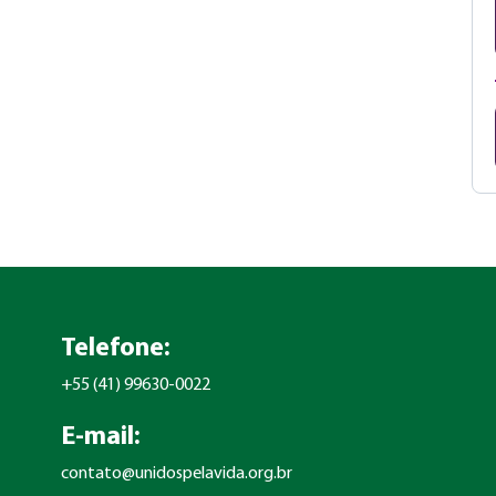
Telefone:
+55 (41) 99630-0022
E-mail:
contato@unidospelavida.org.br