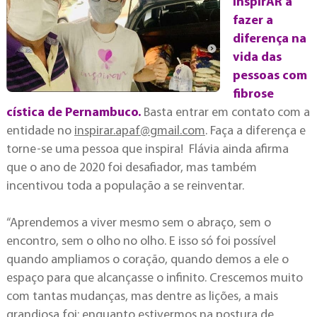
InspirAR a
fazer a
diferença na
vida das
pessoas com
fibrose
cística de Pernambuco.
Basta entrar em contato com a
entidade no
inspirar.apaf@gmail.com
. Faça a diferença e
torne-se uma pessoa que inspira! Flávia ainda afirma
que o ano de 2020 foi desafiador, mas também
incentivou toda a população a se reinventar.
“Aprendemos a viver mesmo sem o abraço, sem o
encontro, sem o olho no olho. E isso só foi possível
quando ampliamos o coração, quando demos a ele o
espaço para que alcançasse o infinito. Crescemos muito
com tantas mudanças, mas dentre as lições, a mais
grandiosa foi: enquanto estivermos na postura de