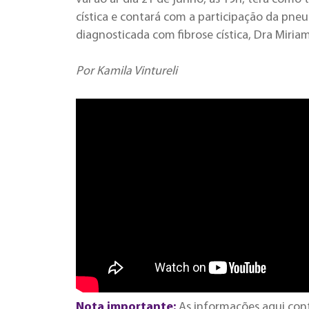
cística e contará com a participação da pne
diagnosticada com fibrose cística, Dra Miriam
Por Kamila Vintureli
Nota importante:
As informações aqui con