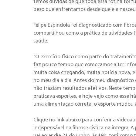
temos dúvidas de que toda essa rotina foi 
peso que enfrentamos desde que ela nasceu.
Felipe Espíndola foi diagnosticado com fibros
compartilhou como a prática de atividades fí
saúde.
“O exercício físico como parte do tratamento
faz pouco tempo que começamos a ter infor
muita coisa chegando, muita notícia nova, e 
no meu dia a dia. Antes do meu diagnóstico 
não traziam resultados efetivos. Neste tempo
praticava esportes, e hoje vejo como esse há
uma alimentação correta, o esporte mudou a
Clique no link abaixo para conferir a videoau
indispensável na fibrose cística na íntegra.
vai ao ar dia 21 de junho, às 19h, terá com