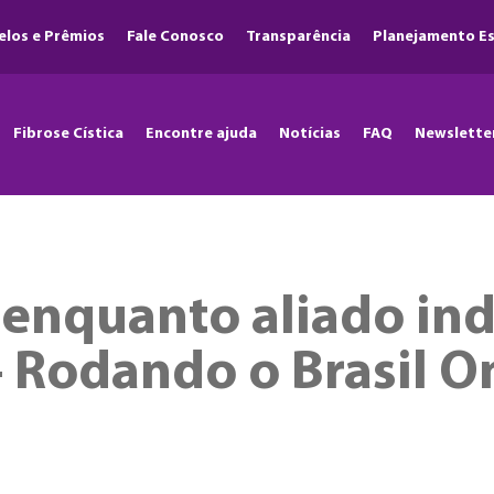
elos e Prêmios
Fale Conosco
Transparência
Planejamento Es
Fibrose Cística
Encontre ajuda
Notícias
FAQ
Newslette
o enquanto aliado in
 – Rodando o Brasil O