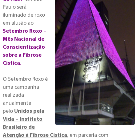
Paulo será
iluminado de roxo
em alusão ao
Setembro Roxo –
Mês Nacional de
Conscientização
sobre a Fibrose
Cística.
O Setembro Roxo é
uma campanha
realizada
anualmente
pelo
Unidos pela
Vida – Instituto
Brasileiro de
Atenção à Fibrose Cística
, em parceria com