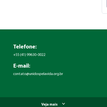
Telefone:
+55 (41) 99630-0022
E-mail:
contato@unidospelavida.org.br
Veja mais