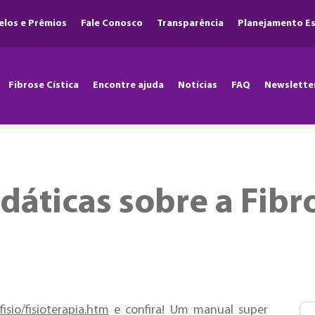
elos e Prêmios
Fale Conosco
Transparência
Planejamento Es
Fibrose Cística
Encontre ajuda
Notícias
FAQ
Newslette
áticas sobre a Fibro
isio/fisioterapia.htm
e confira! Um manual super