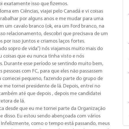
oi exatamente isso que fizemos.
loma em Ciências, viajei pelo Canadá e vi coisas
 trabalhar por alguns anos e me mudar para uma
em um cavalo branco (ok, era um Ford branco, na
so relacionamento, descobri que precisava de um
por isso juntos e criamos laços fortes.
ndo sopro de vida”) nós viajamos muito mais do
u coisas que eu nunca tinha visto e nós
 Durante esse período se sentindo muito bem,
as pessoas com FC, para que eles não passassem
u comecei pequeno, fazendo parte do grupo de
e me tornei presidente de lá. Depois, entrei no
 também até que depois , depois me candidatei
etora de lá.
ica desde que eu me tornei parte da Organização
rte disso. Eu estou sendo abençoada com vários
. Infelizmente, como o tempo está passando, meus