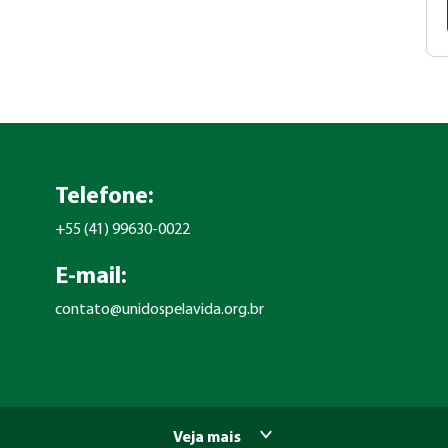
Telefone:
+55 (41) 99630-0022
E-mail:
contato@unidospelavida.org.br
Veja mais