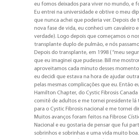
eu fomos deixados para viver no mundo, e f
Eu entrei na universidade e obtive o meu dip
que nunca achei que poderia ver. Depois de
nova fase de vida, eu conheci um cavaleiro 
verdade). Logo depois que começamos o nos
transplante duplo de pulmão, e nós passamos 
Depois do transplante, em 1998 ( “meu segu
que eu imaginei que pudesse. Bill me mostro
aproveitamos cada minuto desses momentos.
eu decidi que estava na hora de ajudar outr
pelas mesmas complicações que eu. Então e
Hamilton Chapter, do Cystic Fibrosis Canada 
comitê de adultos e me tornei presidente lá
para o Cystic Fibrosis nacional e me tornei dir
Muitos avanços foram feitos na Fibrose Císt
Nacional e eu gostaria de pensar que fui pa
sobrinhos e sobrinhas e uma vida muito boa