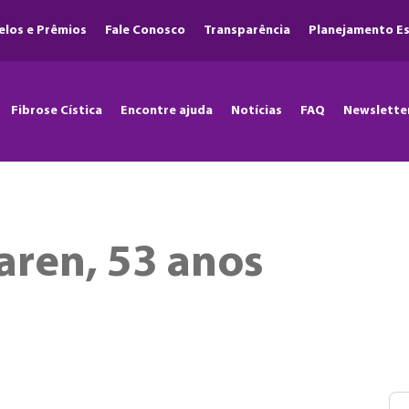
elos e Prêmios
Fale Conosco
Transparência
Planejamento Es
Fibrose Cística
Encontre ajuda
Notícias
FAQ
Newslette
aren, 53 anos