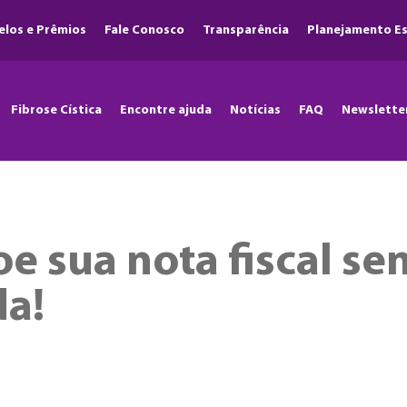
elos e Prêmios
Fale Conosco
Transparência
Planejamento Es
Fibrose Cística
Encontre ajuda
Notícias
FAQ
Newslette
e sua nota fiscal se
da!