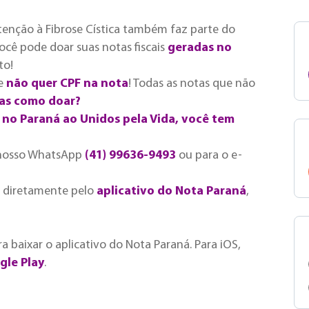
 Atenção à Fibrose Cística também faz parte do
você pode doar suas notas fiscais
geradas no
to!
ue
não quer CPF na nota
! Todas as notas que não
as como doar?
a no Paraná ao Unidos pela Vida, você tem
o nosso WhatsApp
(41) 99636-9493
ou para o e-
a diretamente pelo
aplicativo do Nota Paraná
,
ra baixar o aplicativo do Nota Paraná. Para iOS,
gle Play
.