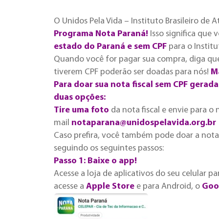
O Unidos Pela Vida – Instituto Brasileiro de
Programa Nota Paraná!
Isso significa que 
estado do Paraná e sem CPF
para o Institu
Quando você for pagar sua compra, diga q
tiverem CPF poderão ser doadas para nós!
M
Para doar sua nota fiscal sem CPF gerad
duas o
pções:
Tire uma foto
da nota fiscal e envie para 
mail
notaparana@unidospelavida.org.br
Caso prefira, você também pode doar a not
seguindo os seguintes passos:
Passo 1: Baixe o app!
Acesse a loja de aplicativos do seu celular pa
acesse a
Apple Store
e para Android, o
Goo