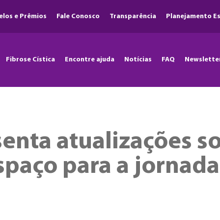
elos e Prêmios
Fale Conosco
Transparência
Planejamento Es
Fibrose Cística
Encontre ajuda
Notícias
FAQ
Newslette
enta atualizações so
espaço para a jornad