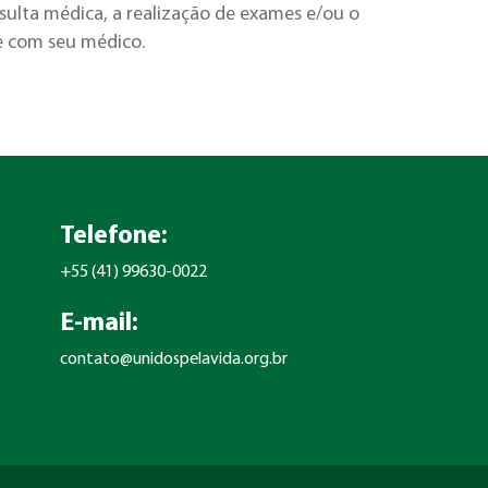
ulta médica, a realização de exames e/ou o
e com seu médico.
Telefone:
+55 (41) 99630-0022
E-mail:
contato@unidospelavida.org.br