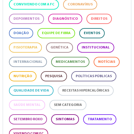
CONVIVENDO COM A FC
CORONAVÍRUS
DEPOIMENTOS
DIAGNÓSTICO
DIREITOS
DOAÇÃO
EQUIPE DE FIBRA
EVENTOS
FISIOTERAPIA
GENÉTICA
INSTITUCIONAL
INTERNACIONAL
MEDICAMENTOS
NOTÍCIAS
NUTRIÇÃO
PESQUISA
POLÍTICAS PÚBLICAS
QUALIDADE DE VIDA
RECEITAS HIPERCALÓRICAS
SAÚDE MENTAL
SEM CATEGORIA
SETEMBRO ROXO
SINTOMAS
TRATAMENTO
VIVENDO COM FC