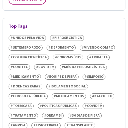
Top Tags
#UNIDOS PELA VIDA
#FIBROSE CÍSTICA
#SETEMBRO ROXO
#DEPOIMENTO
#VIVENDO COM FC
#COLUNA CIENTÍFICA
#CORONAVÍRUS
#TRIKAFTA
#CONITEC
#COVID 19
#MÊS DA FIBROSE CÍSTICA
#MEDICAMENTO
#EQUIPE DE FIBRA
#SIMPÓSIO
#DOENÇAS RARAS
#ISOLAMENTO SOCIAL
#CONSULTA PÚBLICA
#MEDICAMENTOS
#KALYDECO
#TOEMCASA
#POLÍTICAS PÚBLICAS
#COVID19
#TRATAMENTO
#ORKAMBI
#30 DIAS DE FIBRA
#ANVISA
#FISIOTERAPIA
#TRANSPLANTE