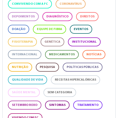
CONVIVENDO COM A FC
CORONAVÍRUS
DEPOIMENTOS
DIAGNÓSTICO
DIREITOS
DOAÇÃO
EQUIPE DE FIBRA
EVENTOS
FISIOTERAPIA
GENÉTICA
INSTITUCIONAL
INTERNACIONAL
MEDICAMENTOS
NOTÍCIAS
NUTRIÇÃO
PESQUISA
POLÍTICAS PÚBLICAS
QUALIDADE DE VIDA
RECEITAS HIPERCALÓRICAS
SAÚDE MENTAL
SEM CATEGORIA
SETEMBRO ROXO
SINTOMAS
TRATAMENTO
VIVENDO COM FC