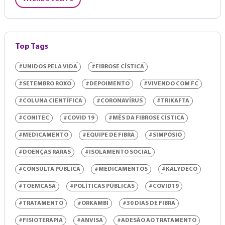
Top Tags
#UNIDOS PELA VIDA
#FIBROSE CÍSTICA
#SETEMBRO ROXO
#DEPOIMENTO
#VIVENDO COM FC
#COLUNA CIENTÍFICA
#CORONAVÍRUS
#TRIKAFTA
#CONITEC
#COVID 19
#MÊS DA FIBROSE CÍSTICA
#MEDICAMENTO
#EQUIPE DE FIBRA
#SIMPÓSIO
#DOENÇAS RARAS
#ISOLAMENTO SOCIAL
#CONSULTA PÚBLICA
#MEDICAMENTOS
#KALYDECO
#TOEMCASA
#POLÍTICAS PÚBLICAS
#COVID19
#TRATAMENTO
#ORKAMBI
#30 DIAS DE FIBRA
#FISIOTERAPIA
#ANVISA
#ADESÃO AO TRATAMENTO