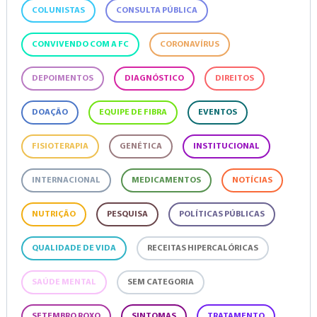
COLUNISTAS
CONSULTA PÚBLICA
CONVIVENDO COM A FC
CORONAVÍRUS
DEPOIMENTOS
DIAGNÓSTICO
DIREITOS
DOAÇÃO
EQUIPE DE FIBRA
EVENTOS
FISIOTERAPIA
GENÉTICA
INSTITUCIONAL
INTERNACIONAL
MEDICAMENTOS
NOTÍCIAS
NUTRIÇÃO
PESQUISA
POLÍTICAS PÚBLICAS
QUALIDADE DE VIDA
RECEITAS HIPERCALÓRICAS
SAÚDE MENTAL
SEM CATEGORIA
SETEMBRO ROXO
SINTOMAS
TRATAMENTO