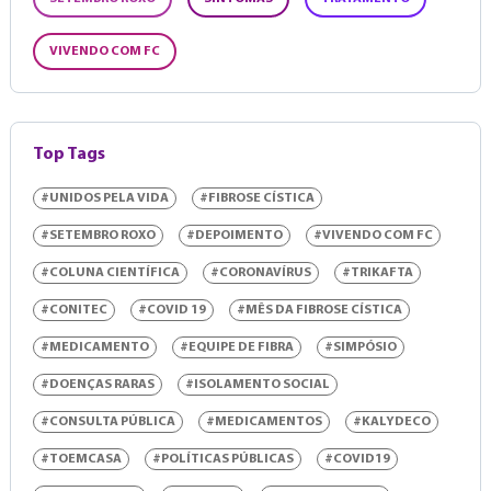
VIVENDO COM FC
Top Tags
#UNIDOS PELA VIDA
#FIBROSE CÍSTICA
#SETEMBRO ROXO
#DEPOIMENTO
#VIVENDO COM FC
#COLUNA CIENTÍFICA
#CORONAVÍRUS
#TRIKAFTA
#CONITEC
#COVID 19
#MÊS DA FIBROSE CÍSTICA
#MEDICAMENTO
#EQUIPE DE FIBRA
#SIMPÓSIO
#DOENÇAS RARAS
#ISOLAMENTO SOCIAL
#CONSULTA PÚBLICA
#MEDICAMENTOS
#KALYDECO
#TOEMCASA
#POLÍTICAS PÚBLICAS
#COVID19