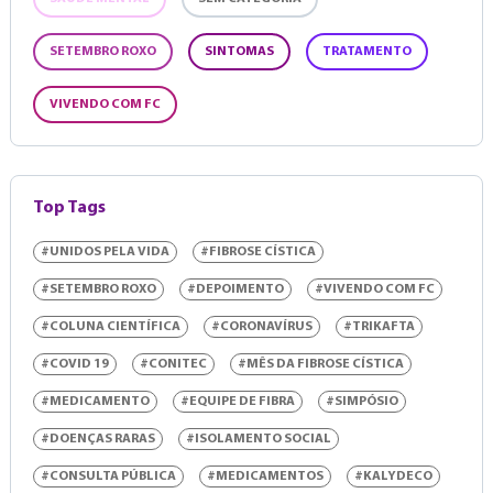
SETEMBRO ROXO
SINTOMAS
TRATAMENTO
VIVENDO COM FC
Top Tags
#UNIDOS PELA VIDA
#FIBROSE CÍSTICA
#SETEMBRO ROXO
#DEPOIMENTO
#VIVENDO COM FC
#COLUNA CIENTÍFICA
#CORONAVÍRUS
#TRIKAFTA
#COVID 19
#CONITEC
#MÊS DA FIBROSE CÍSTICA
#MEDICAMENTO
#EQUIPE DE FIBRA
#SIMPÓSIO
#DOENÇAS RARAS
#ISOLAMENTO SOCIAL
#CONSULTA PÚBLICA
#MEDICAMENTOS
#KALYDECO