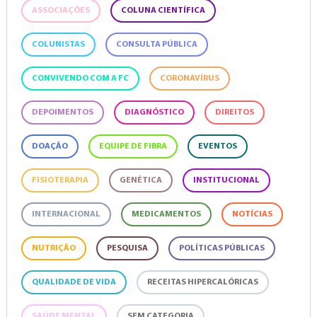
ASSOCIAÇÕES
COLUNA CIENTÍFICA
COLUNISTAS
CONSULTA PÚBLICA
CONVIVENDO COM A FC
CORONAVÍRUS
DEPOIMENTOS
DIAGNÓSTICO
DIREITOS
DOAÇÃO
EQUIPE DE FIBRA
EVENTOS
FISIOTERAPIA
GENÉTICA
INSTITUCIONAL
INTERNACIONAL
MEDICAMENTOS
NOTÍCIAS
NUTRIÇÃO
PESQUISA
POLÍTICAS PÚBLICAS
QUALIDADE DE VIDA
RECEITAS HIPERCALÓRICAS
SAÚDE MENTAL
SEM CATEGORIA