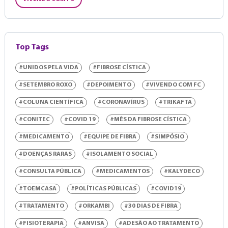
Top Tags
#UNIDOS PELA VIDA
#FIBROSE CÍSTICA
#SETEMBRO ROXO
#DEPOIMENTO
#VIVENDO COM FC
#COLUNA CIENTÍFICA
#CORONAVÍRUS
#TRIKAFTA
#CONITEC
#COVID 19
#MÊS DA FIBROSE CÍSTICA
#MEDICAMENTO
#EQUIPE DE FIBRA
#SIMPÓSIO
#DOENÇAS RARAS
#ISOLAMENTO SOCIAL
#CONSULTA PÚBLICA
#MEDICAMENTOS
#KALYDECO
#TOEMCASA
#POLÍTICAS PÚBLICAS
#COVID19
#TRATAMENTO
#ORKAMBI
#30 DIAS DE FIBRA
#FISIOTERAPIA
#ANVISA
#ADESÃO AO TRATAMENTO