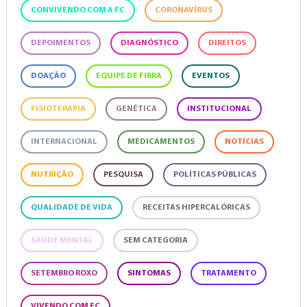
CONVIVENDO COM A FC
CORONAVÍRUS
DEPOIMENTOS
DIAGNÓSTICO
DIREITOS
DOAÇÃO
EQUIPE DE FIBRA
EVENTOS
FISIOTERAPIA
GENÉTICA
INSTITUCIONAL
INTERNACIONAL
MEDICAMENTOS
NOTÍCIAS
NUTRIÇÃO
PESQUISA
POLÍTICAS PÚBLICAS
QUALIDADE DE VIDA
RECEITAS HIPERCALÓRICAS
SAÚDE MENTAL
SEM CATEGORIA
SETEMBRO ROXO
SINTOMAS
TRATAMENTO
VIVENDO COM FC