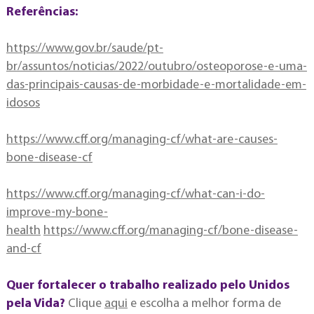
Referências:
https://www.gov.br/saude/pt-
br/assuntos/noticias/2022/outubro/osteoporose-e-uma-
das-principais-causas-de-morbidade-e-mortalidade-em-
idosos
https://www.cff.org/managing-cf/what-are-causes-
bone-disease-cf
https://www.cff.org/managing-cf/what-can-i-do-
improve-my-bone-
health
https://www.cff.org/managing-cf/bone-disease-
and-cf
Quer fortalecer o trabalho realizado pelo Unidos
pela Vida?
Clique
aqui
e escolha a melhor forma de