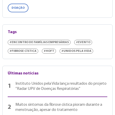
DOAÇÃO
Tags
#ENCONTRO DE FAMÍLIAS EMPRESÁRIAS
#EVENTO
#FIBROSE CÍSTICA
#HOFT
#UNIDOS PELA VIDA
Últimas notícias
Instituto Unidos pela Vida lança resultados do projeto
1
“Radar UPV de Doenças Respiratórias”
Muitos sintomas da fibrose cística pioram durante a
2
menstruação, apesar do tratamento