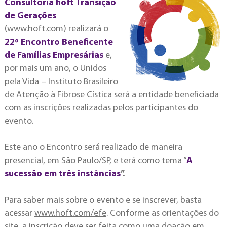
Consultoria höft Transição
de Gerações
(
www.hoft.com
) realizará o
22º Encontro Beneficente
de Famílias Empresárias
e,
por mais um ano, o Unidos
pela Vida – Instituto Brasileiro
de Atenção à Fibrose Cística será a entidade beneficiada
com as inscrições realizadas pelos participantes do
evento.
Este ano o Encontro será realizado de maneira
presencial, em São Paulo/SP, e terá como tema “
A
sucessão em três instâncias
”.
Para saber mais sobre o evento e se inscrever, basta
acessar
www.hoft.com/efe
. Conforme as orientações do
site, a inscrição deve ser feita como uma doação em