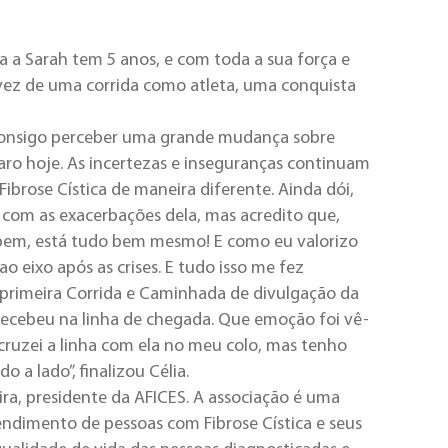
a a Sarah tem 5 anos, e com toda a sua força e
 vez de uma corrida como atleta, uma conquista
á consigo perceber uma grande mudança sobre
ro hoje. As incertezas e inseguranças continuam
Fibrose Cística de maneira diferente. Ainda dói,
 com as exacerbações dela, mas acredito que,
 bem, está tudo bem mesmo! E como eu valorizo
ao eixo após as crises. E tudo isso me fez
a primeira Corrida e Caminhada de divulgação da
 recebeu na linha de chegada. Que emoção foi vê-
cruzei a linha com ela no meu colo, mas tenho
 a lado”, finalizou Célia.
ira, presidente da AFICES. A associação é uma
endimento de pessoas com Fibrose Cística e seus