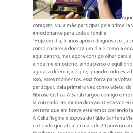
Agor
coragem, viu a mãe participar pela primeira
emocionante para toda a família.
“Hoje em dia, 5 anos após o diagnóstico, j
como encarei a doença um dia e como a enca
aqui dentro, mas agora consigo olhar para a 
ainda me emociono, ainda perco o equilíbrio
agora, a diferença é que, quando tudo está
isso, esses momentos, essa força para voltar 
participar, pela primeira vez como atleta, d
Fibrose Cística. A Sarah largou comigo e me
la correndo em minha direção. Dessa vez eu 
certeza que em breve estaremos correndo lado
A Célia Regina é esposa do Fábio Santana Vie
entidade que atua há mais de 20 anos no at