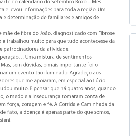
 parte do calendário do Setembro Roxo – Mês
ica e levou informações para toda a região. Um
ça e determinação de familiares e amigos de
e mãe de fibra do João, diagnosticado com Fibrose
to e trabalhou muito para que tudo acontecesse da
e patrocinadores da atividade.
superação… Uma mistura de sentimentos
 Mas, sem dúvidas, o mais importante foi o
onar um evento tão iluminado. Agradeço aos
radores que me apoiaram, em especial ao Lúcio
ajudou muito. E pensar que há quatro anos, quando
ão, o medo e a insegurança tomaram conta de
em força, coragem e fé. A Corrida e Caminhada da
e, de fato, a doença é apenas parte do que somos,
ieni.