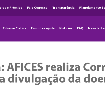
elos e Prêmios
Fale Conosco
Transparência
Planejamento Es
Fibrose Cística
Encontre ajuda
Notícias
FAQ
Newslette
: AFICES realiza Corr
a divulgação da do