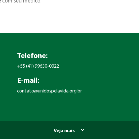
e com seu médico.
Telefone:
+55 (41) 99630-0022
E-mail:
contato@unidospelavida.org.br
Veja mais