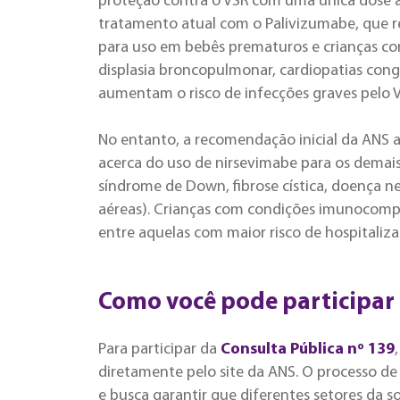
proteção contra o VSR com uma única dose 
tratamento atual com o Palivizumabe, que re
para uso em bebês prematuros e crianças c
displasia broncopulmonar, cardiopatias cong
aumentam o risco de infecções graves pelo V
No entanto, a recomendação inicial da ANS a
acerca do uso de nirsevimabe para os dema
síndrome de Down, fibrose cística, doença n
aéreas). Crianças com condições imunocompr
entre aquelas com maior risco de hospitaliza
Como você pode participar 
Para participar da
Consulta Pública nº 139
diretamente pelo site da ANS. O processo de
e busca garantir que diferentes setores da 