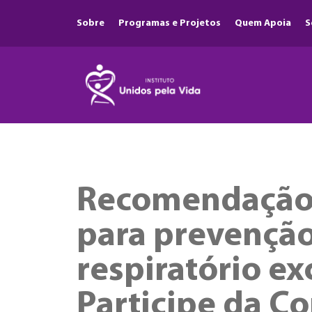
Sobre
Programas e Projetos
Quem Apoia
S
Recomendação 
para prevenção 
respiratório ex
Participe da Co