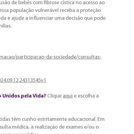
usão de bebês com fibrose cística no acesso ao
essa população vulnerável receba a proteção
ida e ajude a influenciar uma decisão que pode
lias.
rmacao/participacao-da-sociedade/consultas-
024.09.12.24313545v1
o Unidos pela Vida?
Clique
aqui
e escolha a
tidas têm cunho estritamente educacional. Em
ulta médica, a realização de exames e/ou o