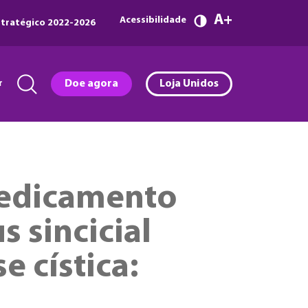
A
Acessibilidade
tratégico 2022-2026
r
Doe agora
Loja Unidos
medicamento
s sincicial
e cística: