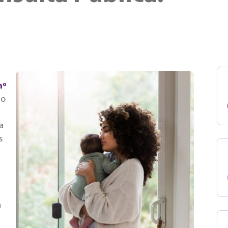
nº
o
a
s
á