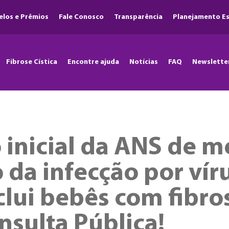
elos e Prêmios
Fale Conosco
Transparência
Planejamento Es
Fibrose Cística
Encontre ajuda
Notícias
FAQ
Newslette
inicial da ANS de 
da infecção por víru
clui bebês com fibros
nsulta Pública!