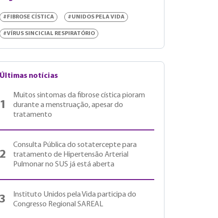
#FIBROSE CÍSTICA
#UNIDOS PELA VIDA
#VÍRUS SINCICIAL RESPIRATÓRIO
Últimas notícias
Muitos sintomas da fibrose cística pioram
1
durante a menstruação, apesar do
tratamento
Consulta Pública do sotatercepte para
2
tratamento de Hipertensão Arterial
Pulmonar no SUS já está aberta
Instituto Unidos pela Vida participa do
3
Congresso Regional SAREAL