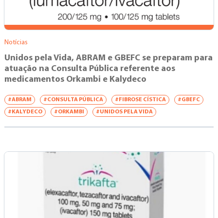
Notícias
Unidos pela Vida, ABRAM e GBEFC se preparam para
atuação na Consulta Pública referente aos
medicamentos Orkambi e Kalydeco
#ABRAM
#CONSULTA PÚBLICA
#FIBROSE CÍSTICA
#GBEFC
#KALYDECO
#ORKAMBI
#UNIDOS PELA VIDA