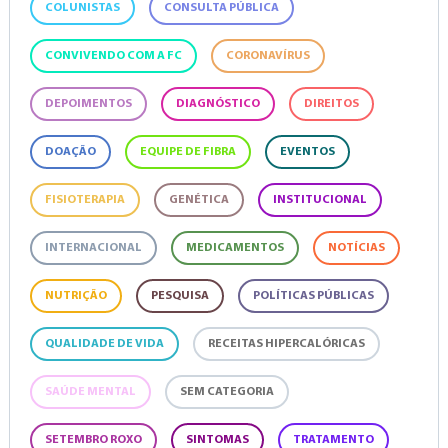
COLUNISTAS
CONSULTA PÚBLICA
CONVIVENDO COM A FC
CORONAVÍRUS
DEPOIMENTOS
DIAGNÓSTICO
DIREITOS
DOAÇÃO
EQUIPE DE FIBRA
EVENTOS
FISIOTERAPIA
GENÉTICA
INSTITUCIONAL
INTERNACIONAL
MEDICAMENTOS
NOTÍCIAS
NUTRIÇÃO
PESQUISA
POLÍTICAS PÚBLICAS
QUALIDADE DE VIDA
RECEITAS HIPERCALÓRICAS
SAÚDE MENTAL
SEM CATEGORIA
SETEMBRO ROXO
SINTOMAS
TRATAMENTO