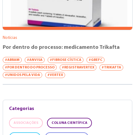
Notícias
Por dentro do processo: medicamento Trikafta
#ABRAM
#ANVISA
#FIBROSE CÍSTICA
#GBEFC
#POR DENTRO DO PROCESSO
#REGISTRAVERTEX
#TRIKAFTA
#UNIDOS PELA VIDA
#VERTEX
Categorias
ASSOCIAÇÕES
COLUNA CIENTÍFICA