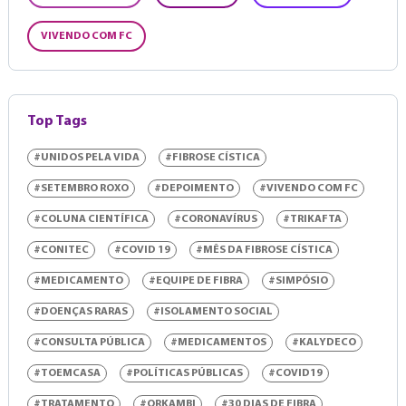
VIVENDO COM FC
Top Tags
#UNIDOS PELA VIDA
#FIBROSE CÍSTICA
#SETEMBRO ROXO
#DEPOIMENTO
#VIVENDO COM FC
#COLUNA CIENTÍFICA
#CORONAVÍRUS
#TRIKAFTA
#CONITEC
#COVID 19
#MÊS DA FIBROSE CÍSTICA
#MEDICAMENTO
#EQUIPE DE FIBRA
#SIMPÓSIO
#DOENÇAS RARAS
#ISOLAMENTO SOCIAL
#CONSULTA PÚBLICA
#MEDICAMENTOS
#KALYDECO
#TOEMCASA
#POLÍTICAS PÚBLICAS
#COVID19
#TRATAMENTO
#ORKAMBI
#30 DIAS DE FIBRA