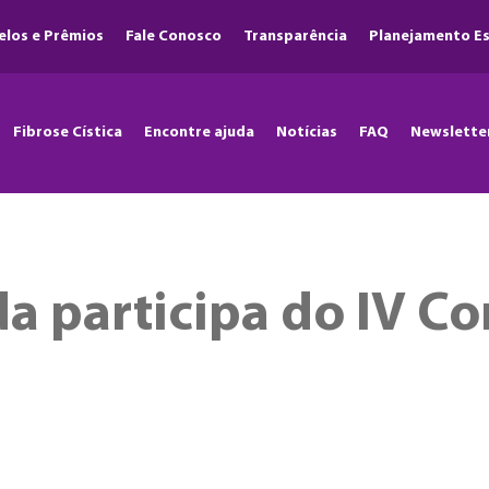
elos e Prêmios
Fale Conosco
Transparência
Planejamento Es
Fibrose Cística
Encontre ajuda
Notícias
FAQ
Newslette
da participa do IV C