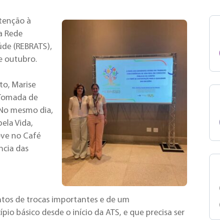
Atenção à
da Rede
úde (REBRATS),
e outubro.
to, Marise
“Tomada de
 No mesmo dia,
ela Vida,
eve no Café
ncia das
tos de trocas importantes e de um
o básico desde o início da ATS, e que precisa ser