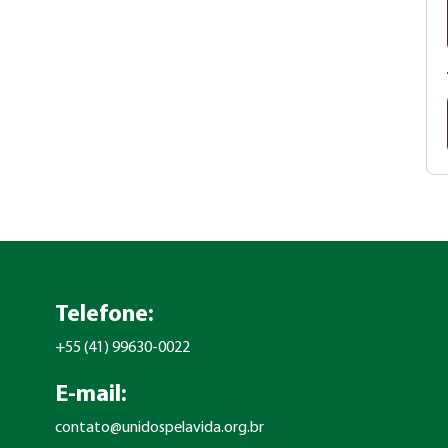
Telefone:
+55 (41) 99630-0022
E-mail:
contato@unidospelavida.org.br