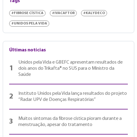
Tags
#FIBROSE CÍSTICA
#IVACAFTOR
#KALYDECO
#UNIDOS PELA VIDA
Últimas notícias
Unidos pela Vida e GBEFC apresentam resultados de
1
dois anos do Trikafta® no SUS para o Ministro da
Saúde
Instituto Unidos pela Vida lança resultados do projeto
2
“Radar UPV de Doenças Respiratórias”
Muitos sintomas da fibrose cística pioram durante a
3
menstruação, apesar do tratamento