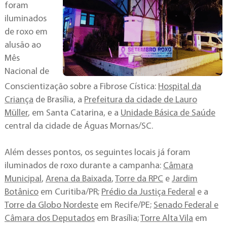
foram
iluminados
de roxo em
alusão ao
Mês
Nacional de
Conscientização sobre a Fibrose Cística:
Hospital da
Criança
de Brasília, a
Prefeitura da cidade de Lauro
Müller
, em Santa Catarina, e a
Unidade Básica de Saúde
central da cidade de Águas Mornas/SC.
Além desses pontos, os seguintes locais já foram
iluminados de roxo durante a campanha:
Câmara
Municipal
,
Arena da Baixada
,
Torre da RPC
e
Jardim
Botânico
em Curitiba/PR;
Prédio da Justiça Federal
e a
Torre da Globo Nordeste
em Recife/PE;
Senado Federal e
Câmara dos Deputados
em Brasília;
Torre Alta Vila
em