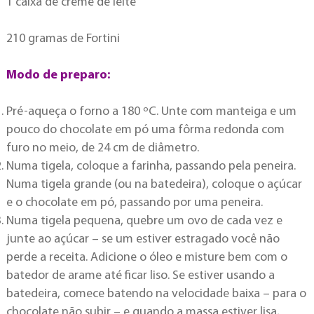
1 caixa de creme de leite
210 gramas de Fortini
Modo de preparo:
Pré-aqueça o forno a 180 ºC. Unte com manteiga e um
pouco do chocolate em pó uma fôrma redonda com
furo no meio, de 24 cm de diâmetro.
Numa tigela, coloque a farinha, passando pela peneira.
Numa tigela grande (ou na batedeira), coloque o açúcar
e o chocolate em pó, passando por uma peneira.
Numa tigela pequena, quebre um ovo de cada vez e
junte ao açúcar – se um estiver estragado você não
perde a receita. Adicione o óleo e misture bem com o
batedor de arame até ficar liso. Se estiver usando a
batedeira, comece batendo na velocidade baixa – para o
chocolate não subir – e quando a massa estiver lisa,