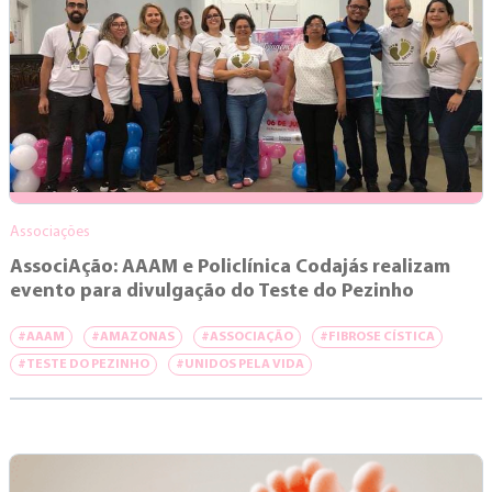
Associações
AssociAção: AAAM e Policlínica Codajás realizam
evento para divulgação do Teste do Pezinho
#AAAM
#AMAZONAS
#ASSOCIAÇÃO
#FIBROSE CÍSTICA
#TESTE DO PEZINHO
#UNIDOS PELA VIDA