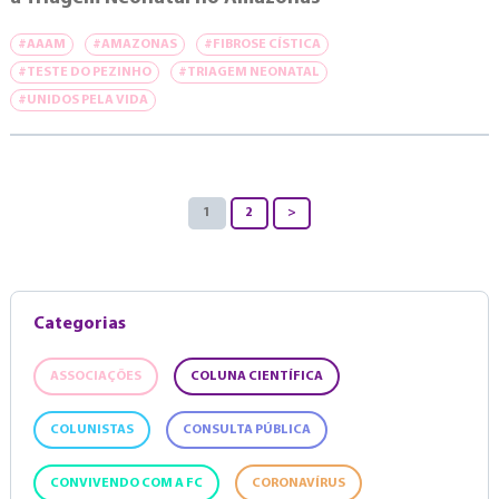
#AAAM
#AMAZONAS
#FIBROSE CÍSTICA
#TESTE DO PEZINHO
#TRIAGEM NEONATAL
#UNIDOS PELA VIDA
1
2
>
Categorias
ASSOCIAÇÕES
COLUNA CIENTÍFICA
COLUNISTAS
CONSULTA PÚBLICA
CONVIVENDO COM A FC
CORONAVÍRUS