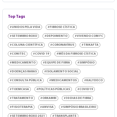
Top Tags
#UNIDOS PELA VIDA
#FIBROSE CÍSTICA
#SETEMBRO ROXO
#DEPOIMENTO
#VIVENDO COM FC
#COLUNA CIENTÍFICA
#CORONAVÍRUS
#TRIKAFTA
#CONITEC
#COVID 19
#MÊS DA FIBROSE CÍSTICA
#MEDICAMENTO
#EQUIPE DE FIBRA
#SIMPÓSIO
#DOENÇAS RARAS
#ISOLAMENTO SOCIAL
#CONSULTA PÚBLICA
#MEDICAMENTOS
#KALYDECO
#TOEMCASA
#POLÍTICAS PÚBLICAS
#COVID19
#TRATAMENTO
#ORKAMBI
#30 DIAS DE FIBRA
#FISIOTERAPIA
#ANVISA
#SIMPÓSIO BRASILEIRO
#SETEMBRO ROXO 2021
#TRANSPLANTE