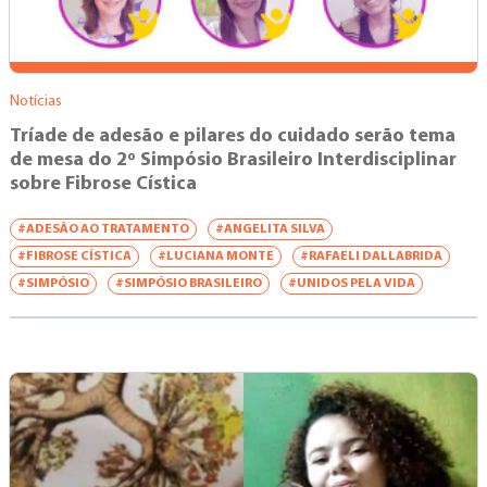
Notícias
Tríade de adesão e pilares do cuidado serão tema
de mesa do 2º Simpósio Brasileiro Interdisciplinar
sobre Fibrose Cística
#ADESÃO AO TRATAMENTO
#ANGELITA SILVA
#FIBROSE CÍSTICA
#LUCIANA MONTE
#RAFAELI DALLABRIDA
#SIMPÓSIO
#SIMPÓSIO BRASILEIRO
#UNIDOS PELA VIDA