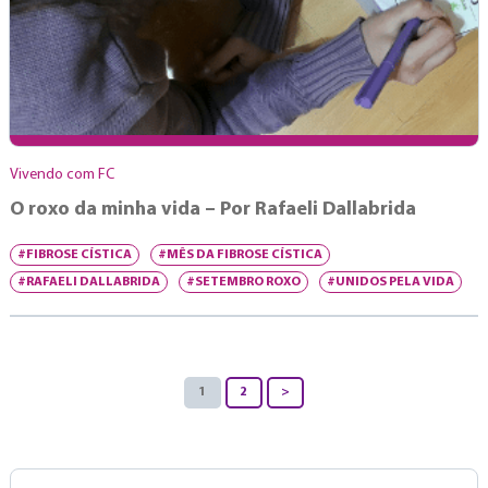
Vivendo com FC
O roxo da minha vida – Por Rafaeli Dallabrida
#FIBROSE CÍSTICA
#MÊS DA FIBROSE CÍSTICA
#RAFAELI DALLABRIDA
#SETEMBRO ROXO
#UNIDOS PELA VIDA
1
2
>