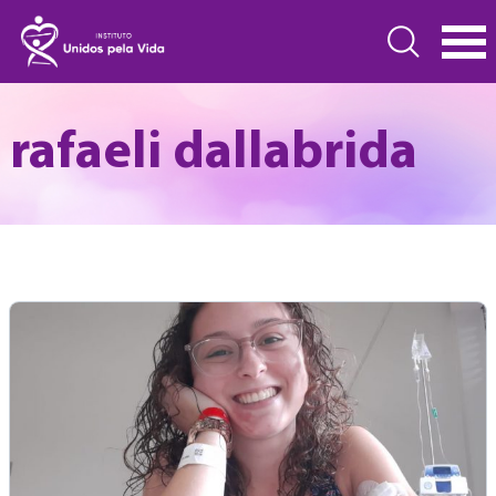
rafaeli dallabrida