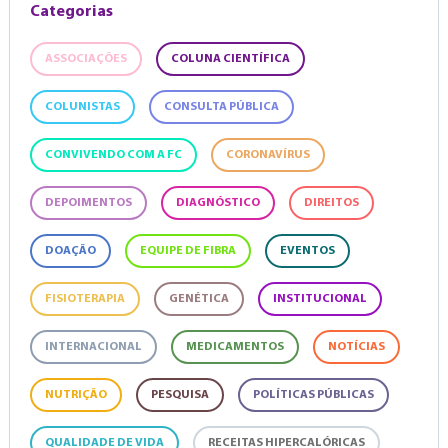
Categorias
ASSOCIAÇÕES
COLUNA CIENTÍFICA
COLUNISTAS
CONSULTA PÚBLICA
CONVIVENDO COM A FC
CORONAVÍRUS
DEPOIMENTOS
DIAGNÓSTICO
DIREITOS
DOAÇÃO
EQUIPE DE FIBRA
EVENTOS
FISIOTERAPIA
GENÉTICA
INSTITUCIONAL
INTERNACIONAL
MEDICAMENTOS
NOTÍCIAS
NUTRIÇÃO
PESQUISA
POLÍTICAS PÚBLICAS
QUALIDADE DE VIDA
RECEITAS HIPERCALÓRICAS