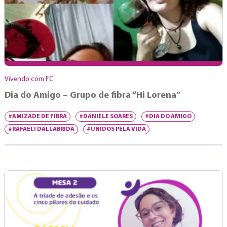
Vivendo com FC
Dia do Amigo – Grupo de fibra “Hi Lorena”
#AMIZADE DE FIBRA
#DANIELE SOARES
#DIA DO AMIGO
#RAFAELI DALLABRIDA
#UNIDOS PELA VIDA