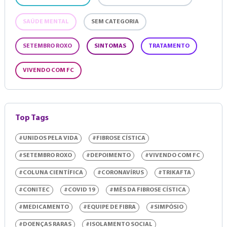
SAÚDE MENTAL
SEM CATEGORIA
SETEMBRO ROXO
SINTOMAS
TRATAMENTO
VIVENDO COM FC
Top Tags
#UNIDOS PELA VIDA
#FIBROSE CÍSTICA
#SETEMBRO ROXO
#DEPOIMENTO
#VIVENDO COM FC
#COLUNA CIENTÍFICA
#CORONAVÍRUS
#TRIKAFTA
#CONITEC
#COVID 19
#MÊS DA FIBROSE CÍSTICA
#MEDICAMENTO
#EQUIPE DE FIBRA
#SIMPÓSIO
#DOENÇAS RARAS
#ISOLAMENTO SOCIAL