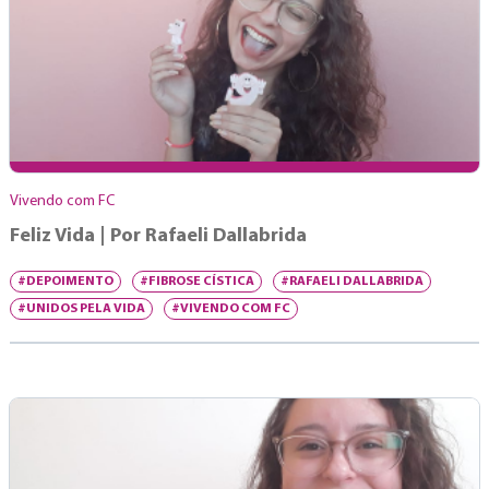
Vivendo com FC
Feliz Vida | Por Rafaeli Dallabrida
#DEPOIMENTO
#FIBROSE CÍSTICA
#RAFAELI DALLABRIDA
#UNIDOS PELA VIDA
#VIVENDO COM FC