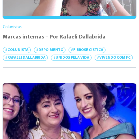
Colunistas
Marcas internas – Por Rafaeli Dallabrida
#COLUNISTA
#DEPOIMENTO
#FIBROSE CÍSTICA
#RAFAELI DALLABRIDA
#UNIDOS PELA VIDA
#VIVENDO COM FC