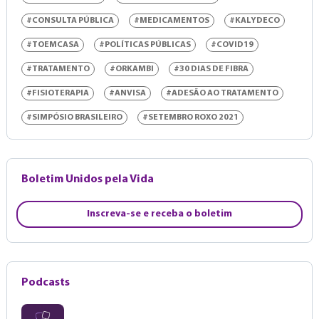
#CONSULTA PÚBLICA
#MEDICAMENTOS
#KALYDECO
#TOEMCASA
#POLÍTICAS PÚBLICAS
#COVID19
#TRATAMENTO
#ORKAMBI
#30 DIAS DE FIBRA
#FISIOTERAPIA
#ANVISA
#ADESÃO AO TRATAMENTO
#SIMPÓSIO BRASILEIRO
#SETEMBRO ROXO 2021
Boletim Unidos pela Vida
Inscreva-se e receba o boletim
Podcasts