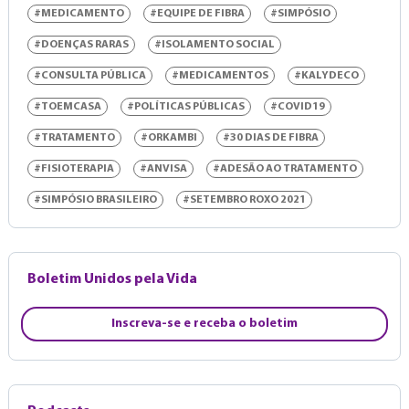
#MEDICAMENTO
#EQUIPE DE FIBRA
#SIMPÓSIO
#DOENÇAS RARAS
#ISOLAMENTO SOCIAL
#CONSULTA PÚBLICA
#MEDICAMENTOS
#KALYDECO
#TOEMCASA
#POLÍTICAS PÚBLICAS
#COVID19
#TRATAMENTO
#ORKAMBI
#30 DIAS DE FIBRA
#FISIOTERAPIA
#ANVISA
#ADESÃO AO TRATAMENTO
#SIMPÓSIO BRASILEIRO
#SETEMBRO ROXO 2021
Boletim Unidos pela Vida
Inscreva-se e receba o boletim