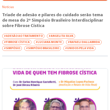
Notícias
Tríade de adesão e pilares do cuidado serão tema
de mesa do 2º Simpósio Brasileiro Interdisciplinar
sobre Fibrose Cística
#ADESÃO AO TRATAMENTO
#ANGELITA SILVA
#FIBROSE CÍSTICA
#LUCIANA MONTE
#RAFAELI DALLABRIDA
#SIMPÓSIO
#SIMPÓSIO BRASILEIRO
#UNIDOS PELA VIDA