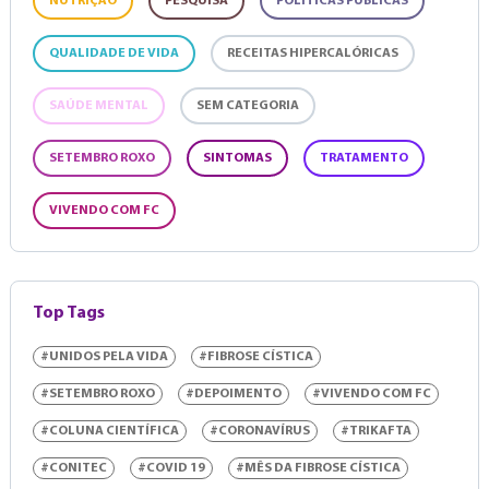
NUTRIÇÃO
PESQUISA
POLÍTICAS PÚBLICAS
QUALIDADE DE VIDA
RECEITAS HIPERCALÓRICAS
SAÚDE MENTAL
SEM CATEGORIA
SETEMBRO ROXO
SINTOMAS
TRATAMENTO
VIVENDO COM FC
Top Tags
#UNIDOS PELA VIDA
#FIBROSE CÍSTICA
#SETEMBRO ROXO
#DEPOIMENTO
#VIVENDO COM FC
#COLUNA CIENTÍFICA
#CORONAVÍRUS
#TRIKAFTA
#CONITEC
#COVID 19
#MÊS DA FIBROSE CÍSTICA