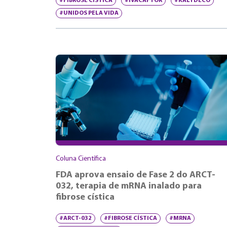
#FIBROSE CÍSTICA
#IVACAFTOR
#KALYDECO
#UNIDOS PELA VIDA
Coluna Científica
FDA aprova ensaio de Fase 2 do ARCT-
032, terapia de mRNA inalado para
fibrose cística
#ARCT-032
#FIBROSE CÍSTICA
#MRNA