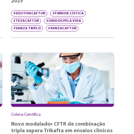
2025
#DEUTIVACAFTOR
#FIBROSE CÍSTICA
#TEZACAFTOR
#UNIDOS PELA VIDA
#VANZA TRIPLO
#VANZACAFTOR
Coluna Científica
Novo modulador CFTR de combinação
tripla supera Trikafta em ensaios clínicos