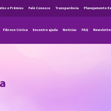
elos e Prêmios
Fale Conosco
Transparência
Planejamento Es
Fibrose Cística
Encontre ajuda
Notícias
FAQ
Newslette
ca