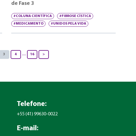
de Fase 3
#COLUNA CIENTÍFICA
#FIBROSE CÍSTICA
#MEDICAMENTO
#UNIDOS PELA VIDA
3
4
…
16
>
Telefone:
+55 (41) 99630-0022
E-mail: