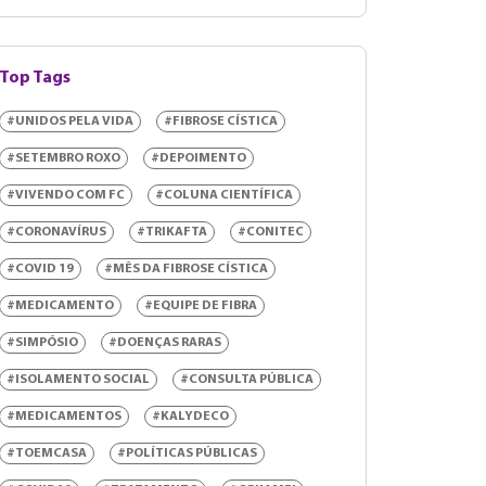
Top Tags
#UNIDOS PELA VIDA
#FIBROSE CÍSTICA
#SETEMBRO ROXO
#DEPOIMENTO
#VIVENDO COM FC
#COLUNA CIENTÍFICA
#CORONAVÍRUS
#TRIKAFTA
#CONITEC
#COVID 19
#MÊS DA FIBROSE CÍSTICA
#MEDICAMENTO
#EQUIPE DE FIBRA
#SIMPÓSIO
#DOENÇAS RARAS
#ISOLAMENTO SOCIAL
#CONSULTA PÚBLICA
#MEDICAMENTOS
#KALYDECO
#TOEMCASA
#POLÍTICAS PÚBLICAS