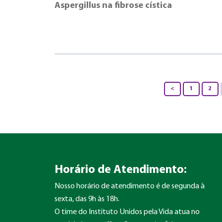
Aspergillus na fibrose cística
<
1
2
Horário de Atendimento:
Nosso horário de atendimento é de segunda à
sexta, das 9h às 18h.
O time do Instituto Unidos pela Vida atua no