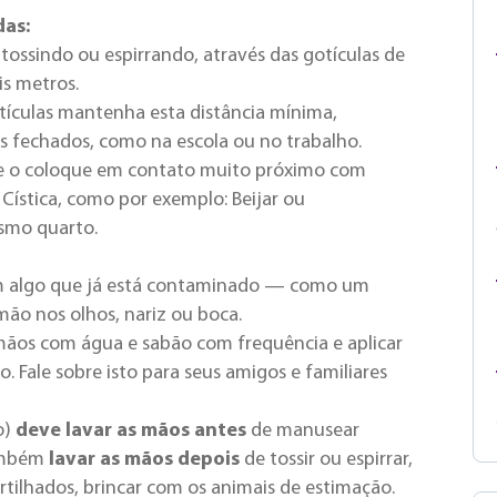
das:
 tossindo ou espirrando,
através das gotículas de
is metros.
otículas mantenha esta distância mínima,
 fechados, como na escola ou no trabalho.
ue o coloque em contato
muito próximo
com
Cística, como por exemplo:
Beijar ou
esmo quarto.
m algo que já está contaminado — como um
ão nos olhos, nariz ou boca.
 mãos com água e sabão com frequência e aplicar
. Fale sobre isto para seus amigos e familiares
o)
deve lavar as mãos antes
de manusear
ambém
lavar as mãos depois
de tossir ou espirrar,
tilhados, brincar com os animais de estimação
.