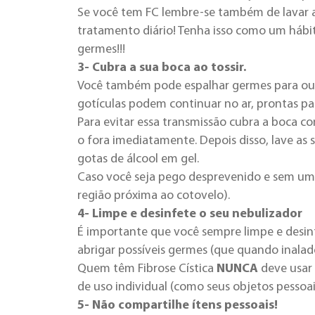
Se você tem FC lembre-se também de lavar a
tratamento diário!
Tenha isso como um hábit
germes!!!
3- Cubra a sua boca ao tossir.
Você também pode espalhar germes para outra
gotículas podem continuar no ar, prontas pa
Para evitar essa transmissão cubra a boca co
o fora imediatamente. Depois disso, lave a
gotas de álcool em gel.
Caso você seja pego desprevenido e sem um 
região próxima ao cotovelo).
4- Limpe e desinfete o seu nebulizador
É importante que você sempre limpe e desinf
abrigar possíveis germes (que quando inala
Quem têm Fibrose Cística
NUNCA
deve usar 
de uso individual (como seus objetos pessoai
5- Não compartilhe ítens pessoais!