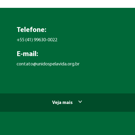
Telefone:
+55 (41) 99630-0022
E-mail:
contato@unidospelavida.org.br
Veja mais