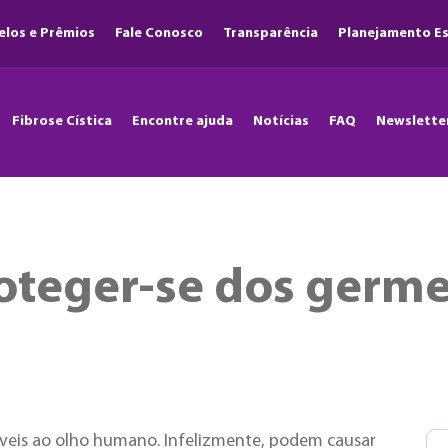
elos e Prêmios
Fale Conosco
Transparência
Planejamento Es
Fibrose Cística
Encontre ajuda
Notícias
FAQ
Newslette
roteger-se dos germ
íveis ao olho humano. Infelizmente, podem causar