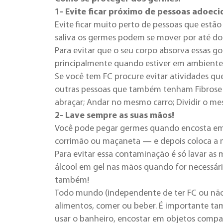
1- Evite ficar próximo de pessoas adoeci
Evite ficar muito perto de pessoas que estão
saliva os germes podem se mover por até do
Para evitar que o seu corpo absorva essas g
principalmente quando estiver em ambientes
Se você tem FC procure evitar atividades q
outras pessoas que também tenham Fibrose 
abraçar;
Andar no mesmo carro;
Dividir o m
2- Lave sempre as suas mãos!
Você pode pegar germes quando encosta e
corrimão ou maçaneta — e depois coloca a m
Para evitar essa contaminação é só lavar as
álcool em gel nas mãos quando for necessário
também!
Todo mundo (independente de ter FC ou nã
alimentos, comer ou beber. É importante t
usar o banheiro, encostar em objetos compar