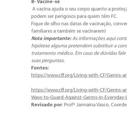
8- Vacine-se
A vacina ajuda o seu corpo quanto a proteç
podem ser perigosos para quem têm FC.
Fique de olho nas datas de vacinação, conve
familiares a também se vacinarem!
Nota importante:
As informações aqui cont
hipótese alguma pretendem substituir a cons
tratamento médico. Em caso de dúvidas fale 
suas perguntas.
Fontes:
https://www.cff.org/Living-with-CF/Germs-
https://www.cff.org/Living-with-CF/Germs-
Ways-to-Guard-Against-Germs-in-Everyday-L
Revisado por
: Profª Jannaina Vasco, Coorde