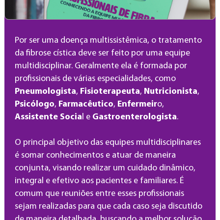
Por ser uma doença multissistêmica, o tratamento
da fibrose cística deve ser feito por uma equipe
multidisciplinar. Geralmente ela é formada por
profissionais de várias especialidades, como
Pneumologista
,
Fisioterapeuta
,
Nutricionista
,
Psicólogo
,
Farmacêutico
,
Enfermeir
o,
Assistente Socia
l e
Gastroenterologista
.
O principal objetivo das equipes multidisciplinares
é somar conhecimentos e atuar de maneira
conjunta, visando realizar um cuidado dinâmico,
integral e efetivo aos pacientes e familiares. É
comum que reuniões entre esses profissionais
sejam realizadas para que cada caso seja discutido
de maneira detalhada, buscando a melhor solução