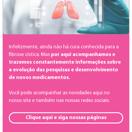
Infelizmente, ainda não há cura conhecida para a
fibrose cística. Mas
por aqui acompanhamos e
trazemos constantemente informações sobre
a evolução das pesquisas e desenvolvimento
de novos medicamentos.
Você pode acompanhar as novidades aqui no
nosso site e também nas nossas redes sociais.
Clique aqui e siga nossas páginas