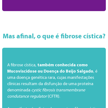
Mas afinal, o que é fibrose cística?
A fibrose cística,
também conhecida como
Mucoviscidose ou Doença do Beijo Salgado
, é
uma doença genética rara, cujas manifestações
clínicas resultam da disfunção de uma proteína
denominada
cystic fibrosis transmembrane
condutance regulator
(CFTR).