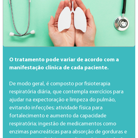
O tratamento pode variar de acordo com a
manifestação clínica de cada paciente.
De modo geral, é composto por fisioterapia
respiratória diária, que contempla exercícios para
ajudar na expectoração e limpeza do pulmão,
evitando infecções; atividade física para
fortalecimento e aumento da capacidade
respiratória; ingestão de medicamentos como
enzimas pancreáticas para absorção de gorduras e