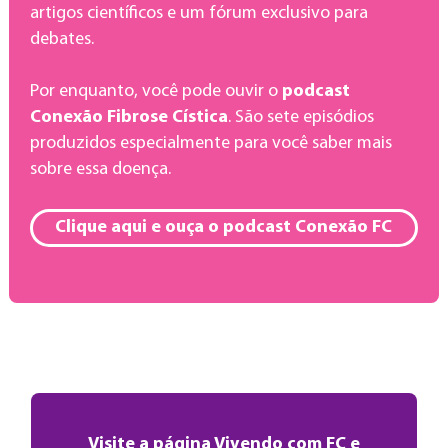
artigos científicos e um fórum exclusivo para
debates.
Por enquanto, você pode ouvir o
podcast
Conexão Fibrose Cística
. São sete episódios
produzidos especialmente para você saber mais
sobre essa doença.
Clique aqui e ouça o podcast Conexão FC
Visite a página Vivendo com FC e