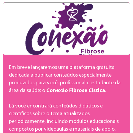
Em breve lançaremos uma plataforma gratuita
dedicada a publicar conteúdos especialmente
produzidos para você, profissional e estudante da
área da saúde: o
Conexão Fibrose Cística
.
Lá você encontrará conteúdos didáticos e
científicos sobre o tema atualizados
periodicamente, incluindo módulos educacionais
compostos por videoaulas e materiais de apoio,