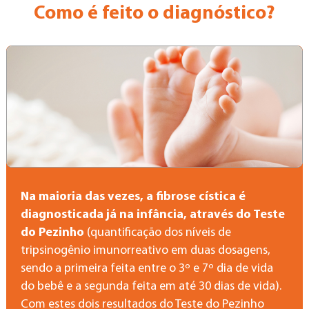
Como é feito o diagnóstico?
Na maioria das vezes, a fibrose cística é
diagnosticada já na infância, através do Teste
do Pezinho
(quantificação dos níveis de
tripsinogênio imunorreativo em duas dosagens,
sendo a primeira feita entre o 3º e 7º dia de vida
do bebê e a segunda feita em até 30 dias de vida).
Com estes dois resultados do Teste do Pezinho