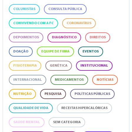
COLUNISTAS
CONSULTA PÚBLICA
CONVIVENDO COM A FC
CORONAVÍRUS
DEPOIMENTOS
DIAGNÓSTICO
DIREITOS
DOAÇÃO
EQUIPE DE FIBRA
EVENTOS
FISIOTERAPIA
GENÉTICA
INSTITUCIONAL
INTERNACIONAL
MEDICAMENTOS
NOTÍCIAS
NUTRIÇÃO
PESQUISA
POLÍTICAS PÚBLICAS
QUALIDADE DE VIDA
RECEITAS HIPERCALÓRICAS
SAÚDE MENTAL
SEM CATEGORIA