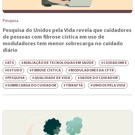
Pesquisa
Pesquisa do Unidos pela Vida revela que cuidadores
de pessoas com fibrose cística em uso de
moduladores tem menor sobrecarga no cuidado
diário
#ATS
#AVALIAÇÃO DE TECNOLOGIAS EM SAÚDE
#CUIDADORES
#ESTUDO
#FIBROSE CÍSTICA
#MODULADORES DA CFTR
#PESQUISA
#QUALIDADE DE VIDA
#SAÚDE DO CUIDADOR
#SOBRECARGA DO CUIDADOR
#TRIKAFTA
#UNIDOS PELA VIDA