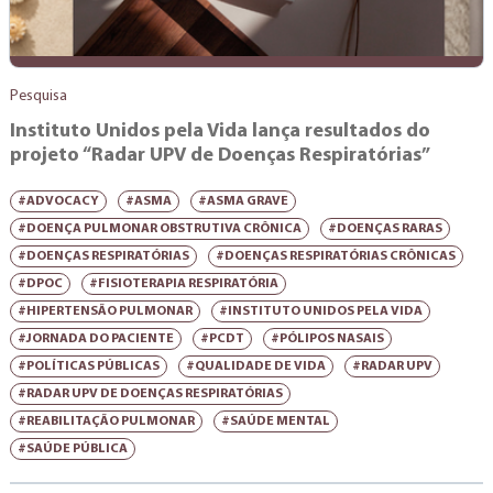
Pesquisa
Instituto Unidos pela Vida lança resultados do
projeto “Radar UPV de Doenças Respiratórias”
#ADVOCACY
#ASMA
#ASMA GRAVE
#DOENÇA PULMONAR OBSTRUTIVA CRÔNICA
#DOENÇAS RARAS
#DOENÇAS RESPIRATÓRIAS
#DOENÇAS RESPIRATÓRIAS CRÔNICAS
#DPOC
#FISIOTERAPIA RESPIRATÓRIA
#HIPERTENSÃO PULMONAR
#INSTITUTO UNIDOS PELA VIDA
#JORNADA DO PACIENTE
#PCDT
#PÓLIPOS NASAIS
#POLÍTICAS PÚBLICAS
#QUALIDADE DE VIDA
#RADAR UPV
#RADAR UPV DE DOENÇAS RESPIRATÓRIAS
#REABILITAÇÃO PULMONAR
#SAÚDE MENTAL
#SAÚDE PÚBLICA