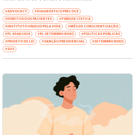
#ADVOCACY
#DIAGNÓSTICO PRECOCE
#DIREITOS DOS PACIENTES
#FIBROSE CÍSTICA
#INSTITUTO UNIDOS PELA VIDA
#MÊS DE CONSCIENTIZAÇÃO
#PL 4368/2020
#PL SETEMBRO ROXO
#POLÍTICAS PÚBLICAS
#PROJETO DE LEI
#SANÇÃO PRESIDENCIAL
#SETEMBRO ROXO
#SUS