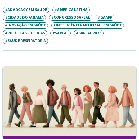
#ADVOCACY EM SAÚDE
#AMÉRICA LATINA
#CIDADE DO PANAMÁ
#CONGRESSO SAREAL
#GAAPP
#INOVAÇÃO EM SAÚDE
#INTELIGÊNCIA ARTIFICIAL EM SAÚDE
#POLÍTICAS PÚBLICAS
#SAREAL
#SAREAL 2026
#SAÚDE RESPIRATÓRIA