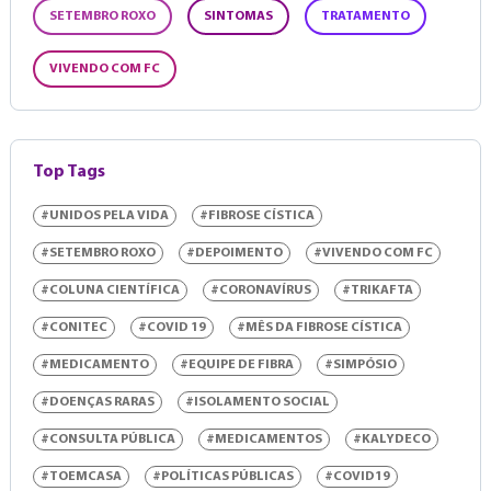
SETEMBRO ROXO
SINTOMAS
TRATAMENTO
VIVENDO COM FC
Top Tags
#UNIDOS PELA VIDA
#FIBROSE CÍSTICA
#SETEMBRO ROXO
#DEPOIMENTO
#VIVENDO COM FC
#COLUNA CIENTÍFICA
#CORONAVÍRUS
#TRIKAFTA
#CONITEC
#COVID 19
#MÊS DA FIBROSE CÍSTICA
#MEDICAMENTO
#EQUIPE DE FIBRA
#SIMPÓSIO
#DOENÇAS RARAS
#ISOLAMENTO SOCIAL
#CONSULTA PÚBLICA
#MEDICAMENTOS
#KALYDECO
#TOEMCASA
#POLÍTICAS PÚBLICAS
#COVID19