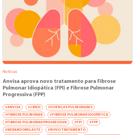
Notícias
Anvisa aprova novo tratamento para Fibrose
Pulmonar Idiopática (FPI) e Fibrose Pulmonar
Progressiva (FPP)
#ANVISA
#CMED
#DOENÇAS PULMONARES
#FIBROSE PULMONAR
#FIBROSE PULMONAR IDIOPÁTICA
#FIBROSE PULMONAR PROGRESSIVA
#FPI
#FPP
#NERANDOMILASTE
#NOVO TRATAMENTO