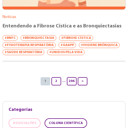
Notícias
Entendendo a Fibrose Cística e as Bronquiectasias
#BNFC
#BRONQUIECTASIA
#FIBROSE CÍSTICA
#FISIOTERAPIA RESPIRATÓRIA
#GAAPP
#HIGIENE BRÔNQUICA
#SAÚDE RESPIRATÓRIA
#UNIDOS PELA VIDA
1
2
…
206
>
Categorias
ASSOCIAÇÕES
COLUNA CIENTÍFICA