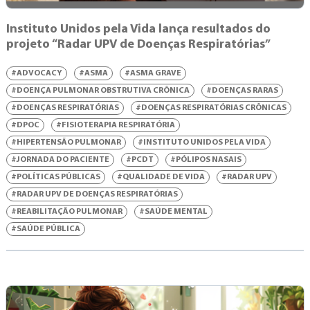
Instituto Unidos pela Vida lança resultados do
projeto “Radar UPV de Doenças Respiratórias”
#ADVOCACY
#ASMA
#ASMA GRAVE
#DOENÇA PULMONAR OBSTRUTIVA CRÔNICA
#DOENÇAS RARAS
#DOENÇAS RESPIRATÓRIAS
#DOENÇAS RESPIRATÓRIAS CRÔNICAS
#DPOC
#FISIOTERAPIA RESPIRATÓRIA
#HIPERTENSÃO PULMONAR
#INSTITUTO UNIDOS PELA VIDA
#JORNADA DO PACIENTE
#PCDT
#PÓLIPOS NASAIS
#POLÍTICAS PÚBLICAS
#QUALIDADE DE VIDA
#RADAR UPV
#RADAR UPV DE DOENÇAS RESPIRATÓRIAS
#REABILITAÇÃO PULMONAR
#SAÚDE MENTAL
#SAÚDE PÚBLICA