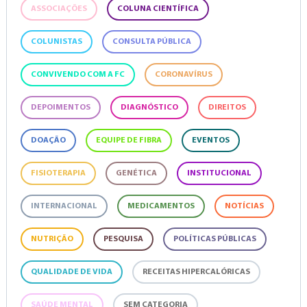
ASSOCIAÇÕES
COLUNA CIENTÍFICA
COLUNISTAS
CONSULTA PÚBLICA
CONVIVENDO COM A FC
CORONAVÍRUS
DEPOIMENTOS
DIAGNÓSTICO
DIREITOS
DOAÇÃO
EQUIPE DE FIBRA
EVENTOS
FISIOTERAPIA
GENÉTICA
INSTITUCIONAL
INTERNACIONAL
MEDICAMENTOS
NOTÍCIAS
NUTRIÇÃO
PESQUISA
POLÍTICAS PÚBLICAS
QUALIDADE DE VIDA
RECEITAS HIPERCALÓRICAS
SAÚDE MENTAL
SEM CATEGORIA