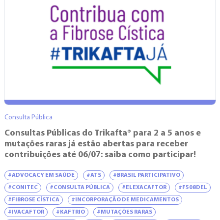
Consulta Pública
Consultas Públicas do Trikafta® para 2 a 5 anos e
mutações raras já estão abertas para receber
contribuições até 06/07: saiba como participar!
#ADVOCACY EM SAÚDE
#ATS
#BRASIL PARTICIPATIVO
#CONITEC
#CONSULTA PÚBLICA
#ELEXACAFTOR
#F508DEL
#FIBROSE CÍSTICA
#INCORPORAÇÃO DE MEDICAMENTOS
#IVACAFTOR
#KAFTRIO
#MUTAÇÕES RARAS