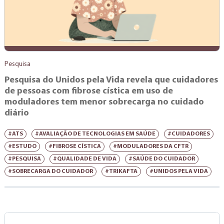
Pesquisa
Pesquisa do Unidos pela Vida revela que cuidadores
de pessoas com fibrose cística em uso de
moduladores tem menor sobrecarga no cuidado
diário
#ATS
#AVALIAÇÃO DE TECNOLOGIAS EM SAÚDE
#CUIDADORES
#ESTUDO
#FIBROSE CÍSTICA
#MODULADORES DA CFTR
#PESQUISA
#QUALIDADE DE VIDA
#SAÚDE DO CUIDADOR
#SOBRECARGA DO CUIDADOR
#TRIKAFTA
#UNIDOS PELA VIDA