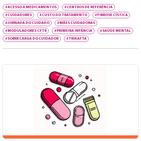
#ACESSO A MEDICAMENTOS
#CENTROS DE REFERÊNCIA
#CUIDADORES
#CUSTO DO TRATAMENTO
#FIBROSE CÍSTICA
#JORNADA DO CUIDADO
#MÃES CUIDADORAS
#MODULADORES CFTR
#PRIMEIRA INFÂNCIA
#SAÚDE MENTAL
#SOBRECARGA DO CUIDADOR
#TRIKAFTA