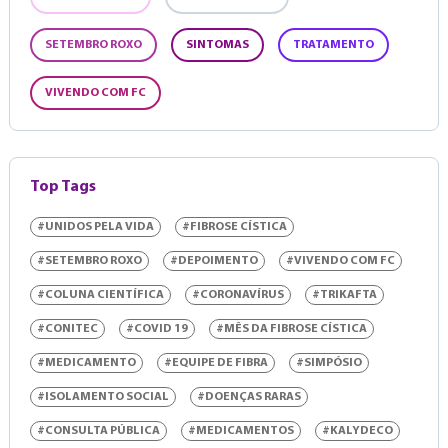
SETEMBRO ROXO
SINTOMAS
TRATAMENTO
VIVENDO COM FC
Top Tags
#UNIDOS PELA VIDA
#FIBROSE CÍSTICA
#SETEMBRO ROXO
#DEPOIMENTO
#VIVENDO COM FC
#COLUNA CIENTÍFICA
#CORONAVÍRUS
#TRIKAFTA
#CONITEC
#COVID 19
#MÊS DA FIBROSE CÍSTICA
#MEDICAMENTO
#EQUIPE DE FIBRA
#SIMPÓSIO
#ISOLAMENTO SOCIAL
#DOENÇAS RARAS
#CONSULTA PÚBLICA
#MEDICAMENTOS
#KALYDECO