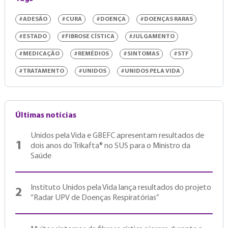
#ADESÃO
#CURA
#DOENÇA
#DOENÇAS RARAS
#ESTADO
#FIBROSE CÍSTICA
#JULGAMENTO
#MEDICAÇÃO
#REMÉDIOS
#SINTOMAS
#STF
#TRATAMENTO
#UNIDOS
#UNIDOS PELA VIDA
Últimas notícias
Unidos pela Vida e GBEFC apresentam resultados de
1
dois anos do Trikafta® no SUS para o Ministro da
Saúde
Instituto Unidos pela Vida lança resultados do projeto
2
“Radar UPV de Doenças Respiratórias”