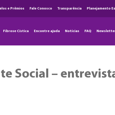
elos e Prêmios
Fale Conosco
Transparência
Planejamento Es
Fibrose Cística
Encontre ajuda
Notícias
FAQ
Newslette
te Social – entrevis