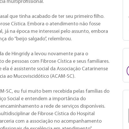
a multiprofissional.
sal que tinha acabado de ter seu primeiro filho.
ibrose Cística. Embora o atendimento não fosse
l, já na época me interessei pelo assunto, embora
a do “beijo salgado”, relembrou.
ida de Hingridy a levou novamente para o
 de pessoas com Fibrose Cística e seus familiares.
ela é assistente social da Associação Catarinense
ncia ao Mucoviscidótico (ACAM-SC).
M-SC, eu fui muito bem recebida pelas famílias do
iço Social e entendem a importância do
no encaminhamento a rede de serviços disponíveis.
idisciplinar de Fibrose Cística do Hospital
 parceria com a associação no acompanhamento
fissionais de excelência em atendimento”,