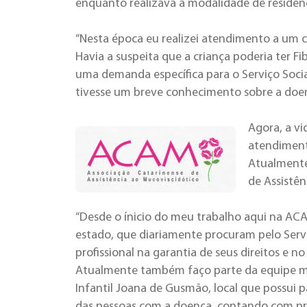
enquanto realizava a modalidade de residênci
“Nesta época eu realizei atendimento a um ca
Havia a suspeita que a criança poderia ter F
uma demanda específica para o Serviço Socia
tivesse um breve conhecimento sobre a doenç
Agora, a v
atendimento
Atualmente 
de Assistê
“Desde o ínicio do meu trabalho aqui na ACA
estado, que diariamente procuram pelo Serv
profissional na garantia de seus direitos e 
Atualmente também faço parte da equipe mult
Infantil Joana de Gusmão, local que possui
das pessoas com a doença, contando com pro