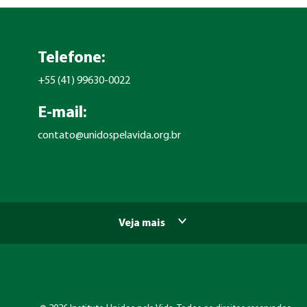
Telefone:
+55 (41) 99630-0022
E-mail:
contato@unidospelavida.org.br
Veja mais