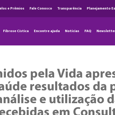
elos e Prêmios
Fale Conosco
Transparência
Planejamento Es
Fibrose Cística
Encontre ajuda
Notícias
FAQ
Newslette
nidos pela Vida apr
Saúde resultados da 
análise e utilização 
recebidas em Consult