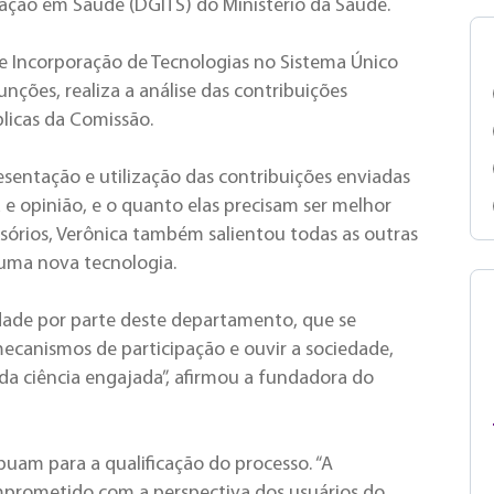
vação em Saúde (DGITS) do Ministério da Saúde.
e Incorporação de Tecnologias no Sistema Único
nções, realiza a análise das contribuições
licas da Comissão.
esentação e utilização das contribuições enviadas
 e opinião, e o quanto elas precisam ser melhor
isórios, Verônica também salientou todas as outras
uma nova tecnologia.
ade por parte deste departamento, que se
canismos de participação e ouvir a sociedade,
da ciência engajada”, afirmou a fundadora do
buam para a qualificação do processo. “A
omprometido com a perspectiva dos usuários do