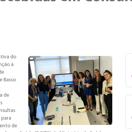
utiva do
enção à
de
se Basso
a de
as
nsultas
 para
mento de