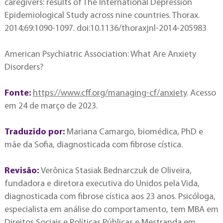
caregivers: results of The International Depression
Epidemiological Study across nine countries. Thorax.
2014;69:1090-1097. doi:10.1136/thoraxjnl-2014-205983
American Psychiatric Association: What Are Anxiety
Disorders?
Fonte:
https://www.cff.org/managing-cf/anxiety
. Acesso
em 24 de março de 2023.
Traduzido por:
Mariana Camargo, biomédica, PhD e
mãe da Sofia, diagnosticada com fibrose cística.
Revisão:
Verônica Stasiak Bednarczuk de Oliveira,
fundadora e diretora executiva do Unidos pela Vida,
diagnosticada com fibrose cística aos 23 anos. Psicóloga,
especialista em análise do comportamento, tem MBA em
Direitos Sociais e Políticas Públicas e Mestranda em