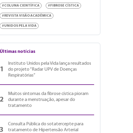
#COLUNA CIENTÍFICA
#FIBROSE CÍSTICA
#REVISTA VISÃO ACADÊMICA
#UNIDOS PELA VIDA
Últimas notícias
Instituto Unidos pela Vida lança resultados
1
do projeto “Radar UPV de Doenças
Respiratórias”
Muitos sintomas da fibrose cística pioram
2
durante a menstruação, apesar do
tratamento
Consulta Pública do sotatercepte para
3
tratamento de Hipertensão Arterial