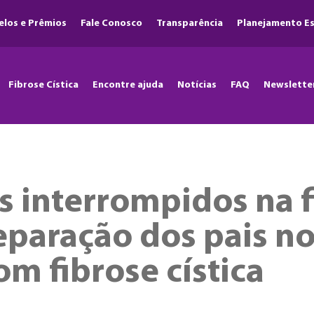
elos e Prêmios
Fale Conosco
Transparência
Planejamento Es
Fibrose Cística
Encontre ajuda
Notícias
FAQ
Newslette
s interrompidos na fi
eparação dos pais n
m fibrose cística