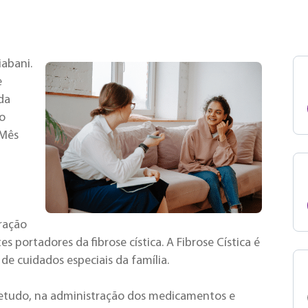
iabani.
e
da
ão
 Mês
ração
s portadores da fibrose cística. A Fibrose Cística é
 cuidados especiais da família.
retudo, na administração dos medicamentos e